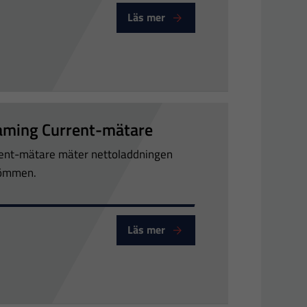
Läs mer
or - UV254Probe
aming Current-mätare
ent-mätare mäter nettoladdningen
trömmen.
Läs mer
itor - StreamerSense