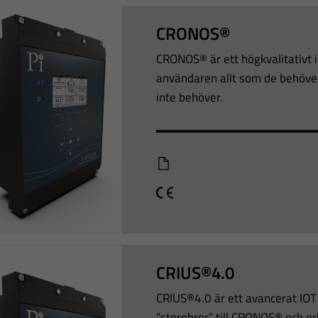
CRONOS®
CRONOS® är ett högkvalitativt 
användaren allt som de behöver
inte behöver.
Cronos
CE
CRIUS®4.0
CRIUS®4.0 är ett avancerat IO
”storebror” till CRONOS® och er