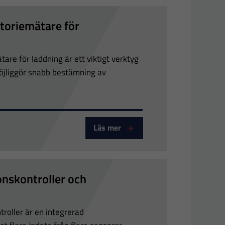
toriemätare för
are för laddning är ett viktigt verktyg
öjliggör snabb bestämning av
Läs mer
alyser-ChargeSense
nskontroller och
roller är en integrerad