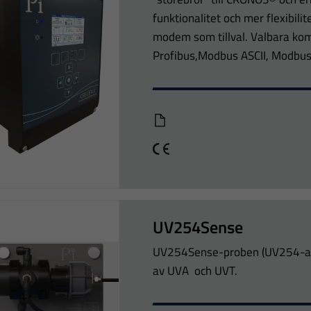
funktionalitet och mer flexibil
modem som tillval. Valbara ko
Profibus,Modbus ASCII, Modbu
Crius 4.0
CE
UV254Sense
UV254Sense-proben (UV254-anal
av UVA och UVT.