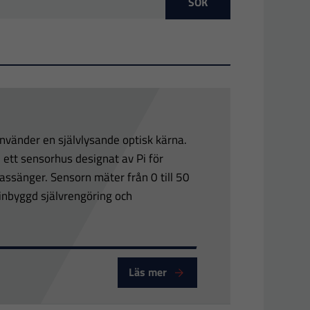
SÖK
vänder en självlysande optisk kärna.
 ett sensorhus designat av Pi för
bassänger. Sensorn mäter från 0 till 50
inbyggd självrengöring och
Läs mer