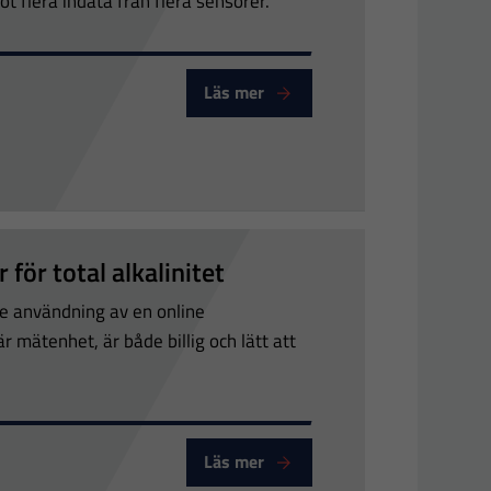
t flera indata från flera sensorer.
Läs mer
r-DAFSense
för total alkalinitet
e användning av en online
 mätenhet, är både billig och lätt att
Läs mer
Analyser - AlkaSense