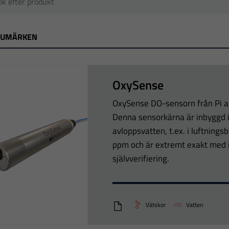
RUMÄRKEN
OxySense
OxySense DO-sensorn från Pi an
Denna sensorkärna är inbyggd i
avloppsvatten, t.ex. i luftnings
ppm och är extremt exakt med 
självverifiering.
Vätskor
Vatten
OxySense