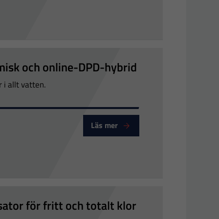
emisk och online-DPD-hybrid
i allt vatten.
Läs mer
tor för fritt och totalt klor