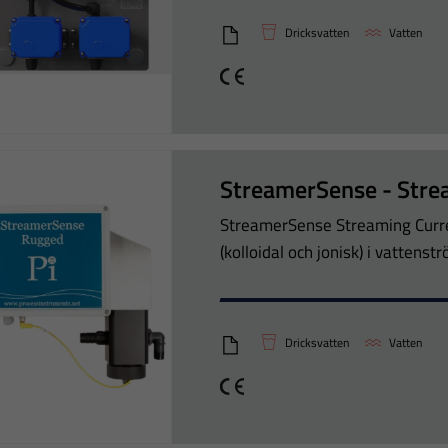
Dricksvatten
Vatten
ISB154 Online Organics Monit
CE
StreamerSense - Stre
StreamerSense Streaming Curr
(kolloidal och jonisk) i vattens
Dricksvatten
Vatten
ISB148 Streaming Current Mon
CE