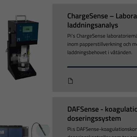
ChargeSense – Labora
laddningsanalys
Pi’s ChargeSense laboratoriemät
inom papperstillverkning och m
laddningsbehovet i våtänden.
ISB166-Laboratory-Charge-An
DAFSense - koagulatio
doseringssystem
Pi:s DAFSense-koagulationskont