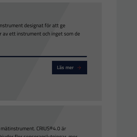
instrument designat för att ge
 av ett instrument och inget som de
Läs mer
T mätinstrument. CRIUS®4.0 är
bjuder fler sensoranslutningar, mer