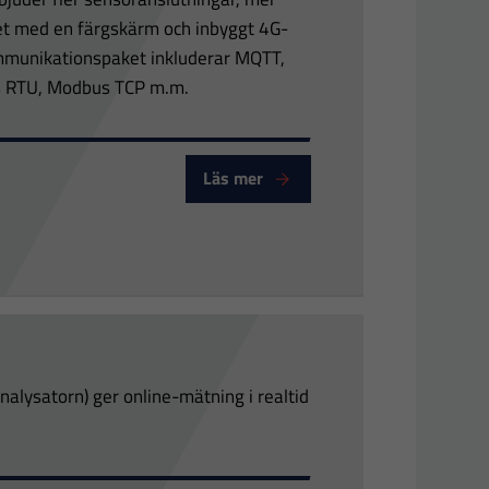
itet med en färgskärm och inbyggt 4G-
mmunikationspaket inkluderar MQTT,
s RTU, Modbus TCP m.m.
Läs mer
ysatorn) ger online-mätning i realtid