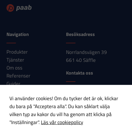
Navigation
Besöksadress
Produkter
Norrlandsvägen 39
Tjänster
661 40 Säffle
Om oss
Kontakta oss
Referenser
Guider
Telefon: 0533-150 60
Nyheter
Vi använder cookies! Om du tycker det är ok, klickar
E-post:
Kontakt
Nödvändiga
du bara på "Acceptera alla". Du kan såklart välja
info@paab.com
Dessa
vilken typ av kakor du vill ha genom att klicka på
cookies går
"Inställningar".
Läs vår cookiepolicy
Prenumerera på vårt nyhetsbrev!
inte att välja