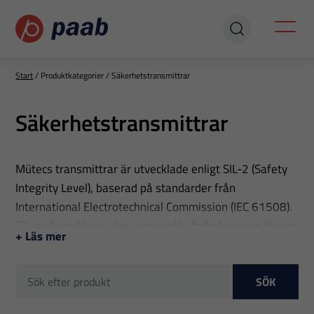
Start
/
Produktkategorier
/
Säkerhetstransmittrar
Säkerhetstransmittrar
Mütecs transmittrar är utvecklade enligt SIL-2 (Safety
Integrity Level), baserad på standarder från
International Electrotechnical Commission (IEC 61508).
SIL-nivån indikerar den acceptabla felfrekvensen för en
+ Läs mer
säkerhetsfunktion. Ju högre siffra, desto lägre risk.
Flera funktioner hos våra transmittrar minskar risken
SÖK
för fel avsevärt, till exempel: