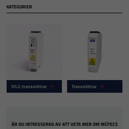
Redundant struktur, till exempel med huvud- och
KATEGORIER
slavprocessor
Hög dielektrisk styrka, rekommenderad
användning av godkända och certifierade ATEX-
komponenter i alla enheter
Extern självdiagnostik, till exempel för att
identifiera kabelbrott och lösa anslutningar
Intern självdiagnostik, till exempel för minnesfel,
avvikelser på analog utgång, överträdelse av
mätområde
SIL2-transmittrar
Transmittrar
Detaljerna om SIL2-certifieringen finns att tillgå, vilket
gör att våra kunder lättare kan inkludera
transmittrarna i sin egen säkerhetsbedömning.
Transmittrarna är 100% kvalitetskontrollerad från
fabrik.
ÄR DU INTRESSERAD AV ATT VETA MER OM MÜTECS