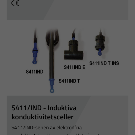
ditt besök.
CE
Om du nekar
dessa
cookies
kommer viss
funktionalitet
att försvinna
från
hemsidan.
Marknadsföring
Genom att dela
med dig av dina
S411/IND - Induktiva
intressen och ditt
konduktivitetsceller
beteende när du
S411/IND-serien av elektrodfria
surfar ökar du