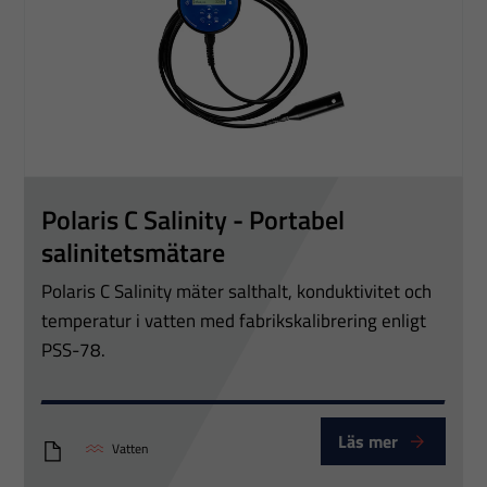
Polaris C Salinity - Portabel
salinitetsmätare
Polaris C Salinity mäter salthalt, konduktivitet och
temperatur i vatten med fabriks­kalibrering enligt
PSS-78.
Läs mer
Vatten
Oxyguard-Polaris-C-Salinity-H09-25-Datasheet-web