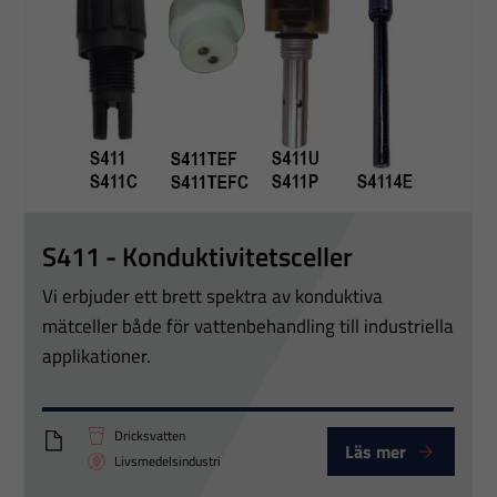
förbättra
hemsidans
funktionalitet
och
uppbyggnad,
baserat på
hur
hemsidan
S411 - Konduktivitetsceller
används.
Vi erbjuder ett brett spektra av konduktiva
mätceller både för vattenbehandling till industriella
Upplevelse
applikationer.
För att vår
hemsida ska
prestera så
Dricksvatten
Läs mer
PTT Conductivity measuring cells
bra som
Livsmedelsindustri
möjligt under