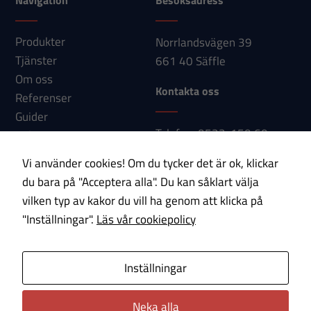
Navigation
Besöksadress
Produkter
Norrlandsvägen 39
Tjänster
661 40 Säffle
Om oss
Kontakta oss
Referenser
Guider
Telefon: 0533-150 60
Nyheter
E-post:
Kontakt
Vi använder cookies! Om du tycker det är ok, klickar
info@paab.com
du bara på "Acceptera alla". Du kan såklart välja
vilken typ av kakor du vill ha genom att klicka på
Prenumerera på vårt nyhetsbrev!
"Inställningar".
Läs vår cookiepolicy
E-post
Inställningar
Om cookies
Integritetspolicy
Neka alla