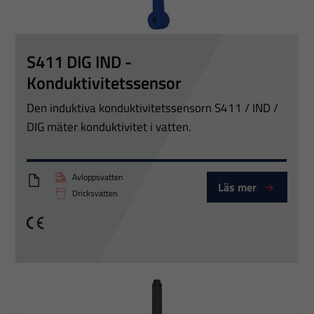
S411 DIG IND -
Konduktivitetssensor
Den induktiva konduktivitetssensorn S411 / IND /
DIG mäter konduktivitet i vatten.
Avloppsvatten
Läs mer
PTT Digital inductive conductivity S411 DIG IND
Dricksvatten
CE