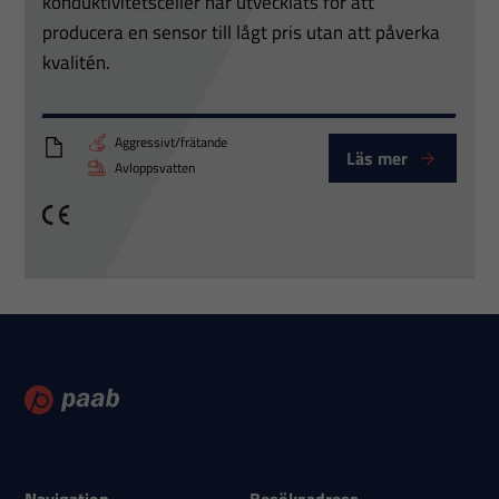
konduktivitetsceller har utvecklats för att
chansen att få se
producera en sensor till lågt pris utan att påverka
personligt
kvalitén.
anpassat innehåll
och erbjudanden.
Aggressivt/frätande
Läs mer
PTT_Inductive_Conductivity_measuring_cells
Avloppsvatten
CE