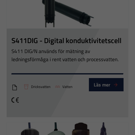
Nödvändiga
Dessa
S411DIG - Digital konduktivitetscell
cookies går
inte att välja
S411 DIG/N används för mätning av
bort. De
ledningsförmåga i rent vatten och processvatten.
behövs för
att hemsidan
över huvud
Läs mer
Dricksvatten
Vatten
taget ska
PTT Digital conductivity S411 DIG
fungera.
CE
Statistik
För att vi ska
kunna