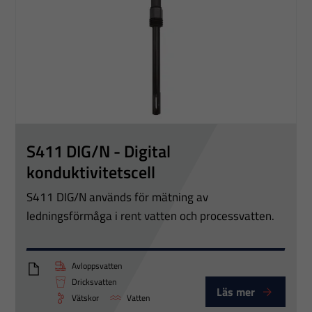
S411 DIG/N - Digital
konduktivitetscell
S411 DIG/N används för mätning av
ledningsförmåga i rent vatten och processvatten.
Avloppsvatten
PTT Digital conductivity S411 DIG-N
Dricksvatten
Läs mer
Vätskor
Vatten