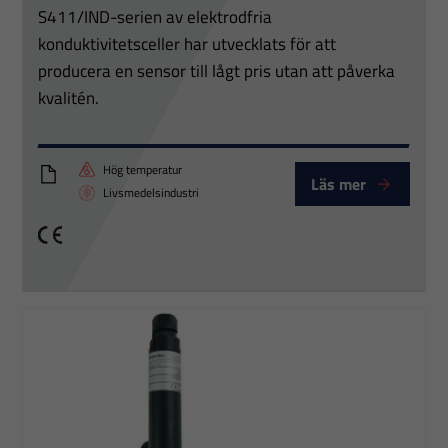
S411/IND-serien av elektrodfria
konduktivitetsceller har utvecklats för att
producera en sensor till lågt pris utan att påverka
kvalitén.
Hög temperatur
Läs mer
PTT_S411-IND-HT_B
Livsmedelsindustri
CE