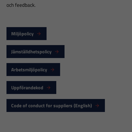
och feedback.
Miljöpolicy
Jämställdhetspolicy
Arbetsmiljöpolicy
Uppförandekod
Code of conduct for suppliers (English)