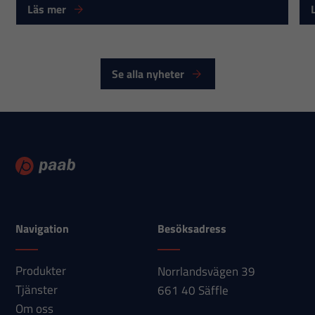
Läs mer
Se alla nyheter
Nödvändiga
Dessa
cookies går
Navigation
Besöksadress
inte att välja
bort. De
behövs för
Produkter
Norrlandsvägen 39
att hemsidan
Tjänster
661 40 Säffle
över huvud
Om oss