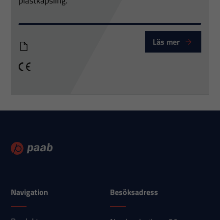
plastkapsling.
Läs mer
PTT_VA-V3
CE
Navigation
Besöksadress