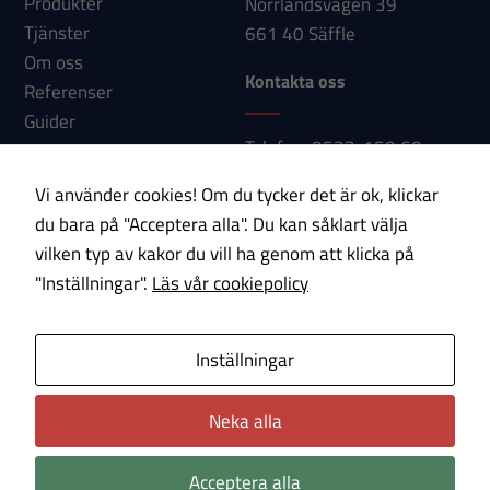
Produkter
Norrlandsvägen 39
Tjänster
661 40 Säffle
Nödvändiga
Om oss
Kontakta oss
Dessa
Referenser
cookies går
Guider
Telefon: 0533-150 60
inte att välja
Nyheter
bort. De
E-post:
Kontakt
Vi använder cookies! Om du tycker det är ok, klickar
behövs för
info@paab.com
du bara på "Acceptera alla". Du kan såklart välja
att hemsidan
vilken typ av kakor du vill ha genom att klicka på
över huvud
Prenumerera på vårt nyhetsbrev!
"Inställningar".
Läs vår cookiepolicy
taget ska
fungera.
E-post
Inställningar
Statistik
Om cookies
Integritetspolicy
Neka alla
För att vi ska
kunna
Acceptera alla
förbättra