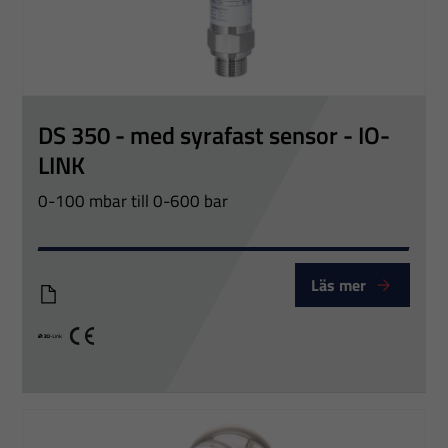
DS 350 - med syrafast sensor - IO-
LINK
0-100 mbar till 0-600 bar
Läs mer
DS350_Eng
IO link
CE