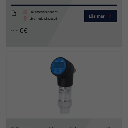
Läkemedelsindustri
Läs mer
DS350P_Eng
Livsmedelsindustri
IO link
CE