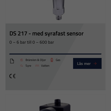
DS 217 - med syrafast sensor
0 – 6 bar till 0 – 600 bar
Bränslen & Oljor
Gas
Läs mer
DS217_Eng
Syre
Vatten
CE