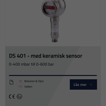
DS 401 - med keramisk sensor
0-400 mbar till 0-600 bar
Bränslen & Oljor
Läs mer
DS401
Vatten
CE
Ex