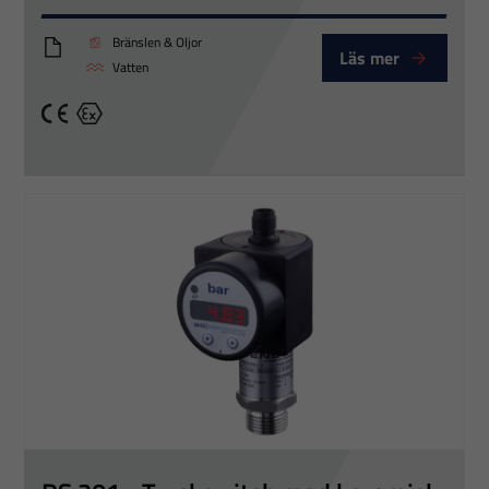
Bränslen & Oljor
Läs mer
DS200_Eng
Vatten
CE
Ex