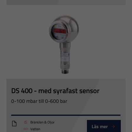
DS 400 - med syrafast sensor
0-100 mbar till 0-600 bar
Bränslen & Oljor
Läs mer
DS400_Eng
Vatten