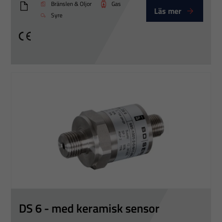
Bränslen & Oljor
Gas
Läs mer
DS5_Eng
Syre
CE
DS 6 - med keramisk sensor