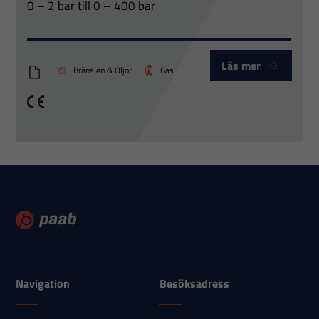
0 – 2 bar till 0 – 400 bar
Läs mer
Bränslen & Oljor
Gas
DS6-EDS_Eng
CE
Navigation
Besöksadress