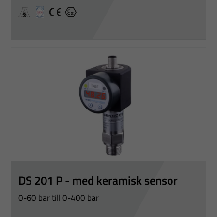
A3
EHEDG Certified
CE
Ex
Nödvändiga
Dessa
cookies går
inte att välja
DS 201 P - med keramisk sensor
bort. De
0-60 bar till 0-400 bar
behövs för
att hemsidan