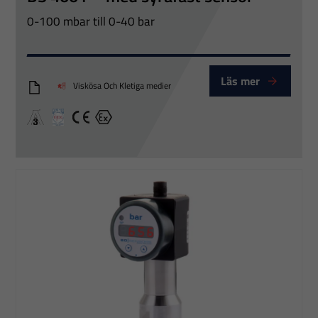
0-100 mbar till 0-40 bar
Upplevelse
För att vår
hemsida ska
Läs mer
Viskösa Och Kletiga medier
DS400P_Eng
prestera så
bra som
A3
EHEDG Certified
CE
Ex
möjligt under
ditt besök.
Om du nekar
dessa
cookies
kommer viss
funktionalitet
att försvinna
från
hemsidan.