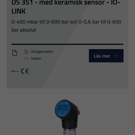
DS 351 - med keramisk sensor - IO-
LINK
0-400 mbar till 0-600 bar och 0-0,6 bar till 0-600
bar absolut
Avloppsvatten
Läs mer
DS351_Eng
Vatten
IO link
CE