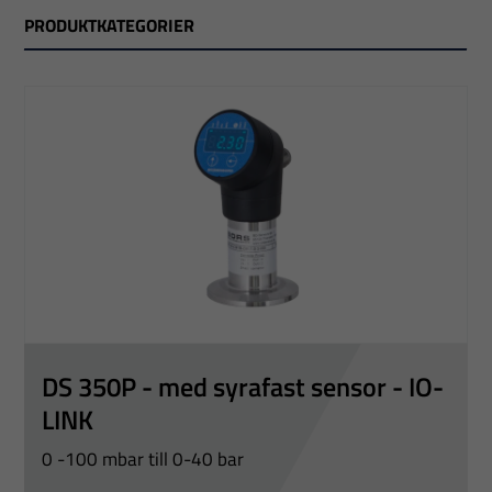
PRODUKTKATEGORIER
Utan display: Dessa tryckswitchar används i
pneumatiska och hydrauliska applikationer för
övervakning och kontroll av trycket via
kontaktutgångar. Mätområden 0…1 bar till 0…400 bar
DS 350P - med syrafast sensor - IO-
LINK
0 -100 mbar till 0-40 bar