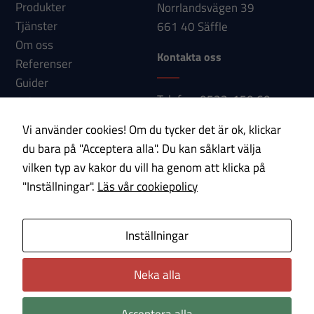
Produkter
Norrlandsvägen 39
Tjänster
661 40 Säffle
Om oss
Kontakta oss
Referenser
Guider
Telefon: 0533-150 60
Nyheter
E-post:
Kontakt
Vi använder cookies! Om du tycker det är ok, klickar
info@paab.com
du bara på "Acceptera alla". Du kan såklart välja
vilken typ av kakor du vill ha genom att klicka på
Prenumerera på vårt nyhetsbrev!
"Inställningar".
Läs vår cookiepolicy
E-post
Inställningar
Om cookies
Integritetspolicy
Neka alla