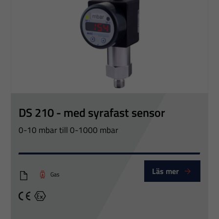
DS 210 - med syrafast sensor
0-10 mbar till 0-1000 mbar
Läs mer
Gas
DB_DS210_E
CE
Ex