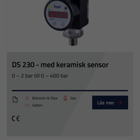
DS 230 - med keramisk sensor
0 – 2 bar till 0 – 400 bar
Bränslen & Oljor
Gas
Läs mer
DS230_Eng
Vatten
CE