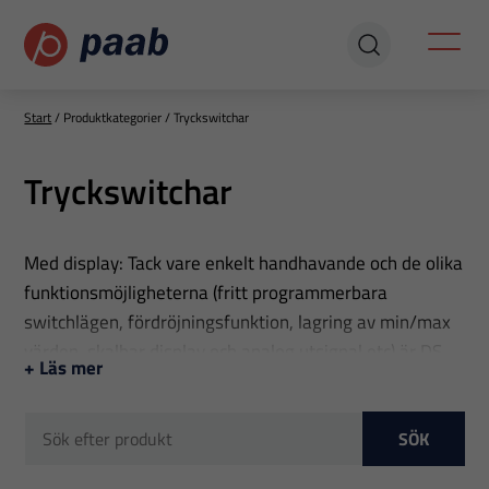
Start
/
Produktkategorier
/
Tryckswitchar
Tryckswitchar
Med display: Tack vare enkelt handhavande och de olika
funktionsmöjligheterna (fritt programmerbara
switchlägen, fördröjningsfunktion, lagring av min/max
värden, skalbar display och analog utsignal etc) är DS
+ Läs mer
200 / DS 400 serien speciellt lämplig som en intelligent
tryckswitch för maskinapplikationer och
processindustri. Mätområden 0…6 mbar till 0…2200
SÖK
bar med upp till 4 kontakter.