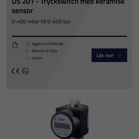
DS 201 - Tryckswitch med keramisk
sensor
0-400 mbar till 0-600 bar
Aggressivt/frätande
DS201
Bränslen & Oljor
Läs mer
Vatten
CE
Ex