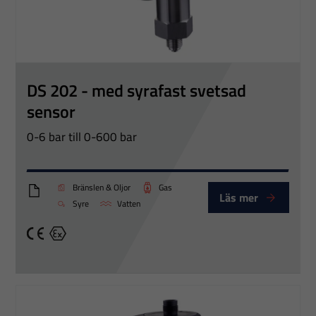
DS 202 - med syrafast svetsad
sensor
0-6 bar till 0-600 bar
Bränslen & Oljor
Gas
Läs mer
DS202_Eng
Syre
Vatten
CE
Ex