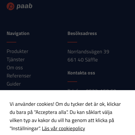
Navigation
Besöksadress
Produkter
Norrlandsvägen 39
Tjänster
661 40 Säffle
Om oss
Kontakta oss
Referenser
Guider
Telefon: 0533-150 60
Nyheter
E-post:
Kontakt
Vi använder cookies! Om du tycker det är ok, klickar
info@paab.com
du bara på "Acceptera alla". Du kan såklart välja
vilken typ av kakor du vill ha genom att klicka på
Prenumerera på vårt nyhetsbrev!
"Inställningar".
Läs vår cookiepolicy