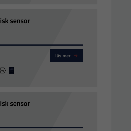
isk sensor
Läs mer
V-GL
Ex
LR
isk sensor