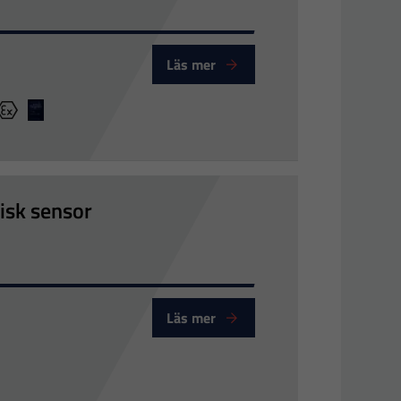
Läs mer
V-GL
Ex
LR
isk sensor
Läs mer