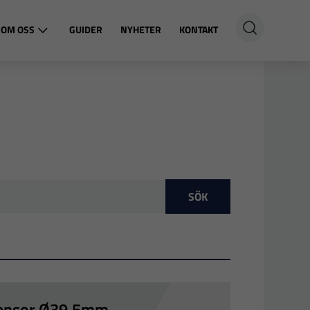
OM OSS
GUIDER
NYHETER
KONTAKT
SÖK
sensor Ø39,5mm