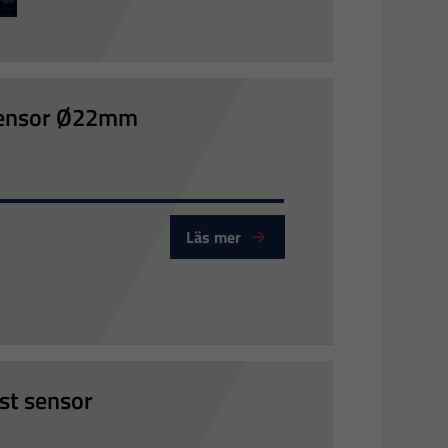
LR
sensor Ø22mm
Läs mer
st sensor