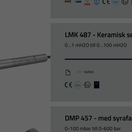
HART foundation
ABS
Bureau veritas
CCS
CE
DNV-GL
Ex
LMK 487 - Keramisk 
0…1 mH2O till 0…100 mH2O
Vatten
LMK487_Eng
CE
DNV-GL
Ex
LR
DMP 457 - med syrafa
0-100 mbar till 0-600 bar