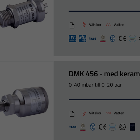
Vätskor
Vatten
DMP457_Eng
IEX
IECEx
ABS
Bureau veritas
CCS
CE
DN
DMK 456 - med keram
0-40 mbar till 0-20 bar
Vätskor
Vatten
DMK456_Eng
ABS
Bureau veritas
CCS
CE
DNV-GL
Ex
LR