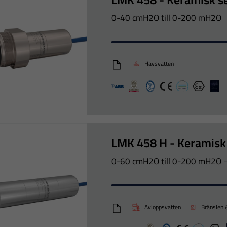
0-40 cmH2O till 0-200 mH2O
Havsvatten
LMK458_Eng
ABS
Bureau veritas
CCS
CE
DNV-GL
Ex
LR
LMK 458 H - Keramisk
0-60 cmH2O till 0-200 mH2O 
Avloppsvatten
Bränslen 
LMK458H_Eng