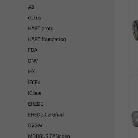
A3
cULus
HART proto
HART foundation
FDA
DNV
IEX
IECEx
IC bus
EHEDG
EHEDG Certified
DVGW
MODBUS CANopen