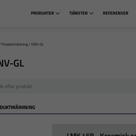
PRODUKTER
TJÄNSTER
REFERENSER
/
Produktmärkning
/
DNV-GL
NV-GL
DUKTMÄRKNING
LMK 458 - Keramisk 