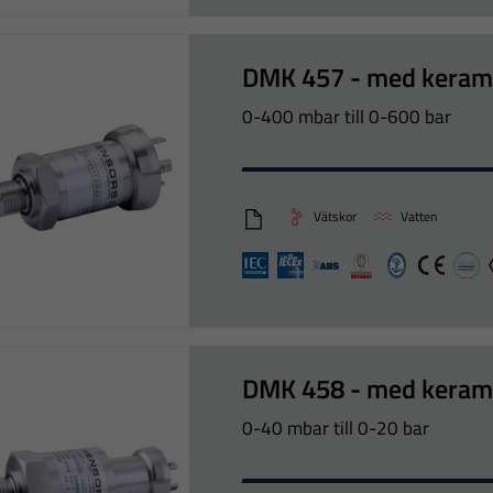
DMK 457 - med keram
0-400 mbar till 0-600 bar
Vätskor
Vatten
DMK457_Eng
IEX
IECEx
ABS
Bureau veritas
CCS
CE
DN
DMK 458 - med keram
0-40 mbar till 0-20 bar
Nödvändiga