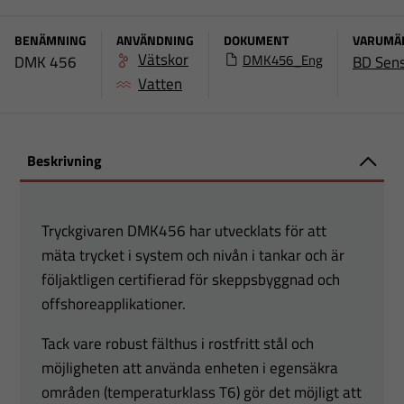
BENÄMNING
ANVÄNDNING
DOKUMENT
VARUMÄ
Vätskor
DMK456_Eng
DMK 456
BD Sen
Vatten
Beskrivning
Tryckgivaren DMK456 har utvecklats för att
mäta trycket i system och nivån i tankar och är
följaktligen certifierad för skeppsbyggnad och
offshoreapplikationer.
Tack vare robust fälthus i rostfritt stål och
möjligheten att använda enheten i egensäkra
områden (temperaturklass T6) gör det möjligt att