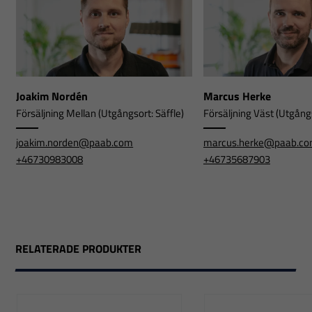
Joakim Nordén
Marcus Herke
Försäljning Mellan (Utgångsort: Säffle)
Försäljning Väst (Utgångs
joakim.norden@paab.com
marcus.herke@paab.c
+46730983008
+46735687903
RELATERADE PRODUKTER