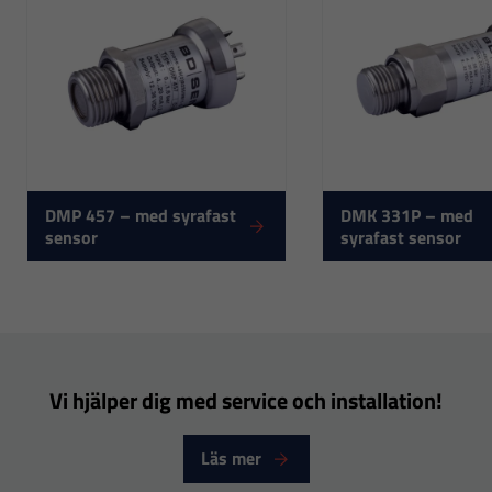
DMP 457 – med syrafast
DMK 331P – med
sensor
syrafast sensor
Nödvändiga
Dessa
cookies går
inte att välja
bort. De
behövs för
Vi hjälper dig med service och installation!
att hemsidan
över huvud
Läs mer
taget ska