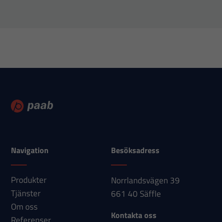
fungera.
Statistik
För att vi ska
kunna
förbättra
hemsidans
funktionalitet
och
uppbyggnad,
baserat på
Navigation
Besöksadress
hur
hemsidan
Produkter
Norrlandsvägen 39
används.
Tjänster
661 40 Säffle
Om oss
Kontakta oss
Referenser