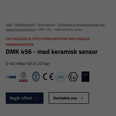
Start
/
Mätinstrument
/
Tryckmätning
/
Tryckgivare & trycktransmittrar med
analog kommunikation
/
DMK 456 – med keramisk sensor
TRYCKGIVARE & TRYCKTRANSMITTRAR MED ANALOG
KOMMUNIKATION
DMK 456 - med keramisk sensor
0-40 mbar till 0-20 bar
ABS
Bureau veritas
CCS
CE
DNV-GL
Ex
LR
Begär offert
Kontakta oss