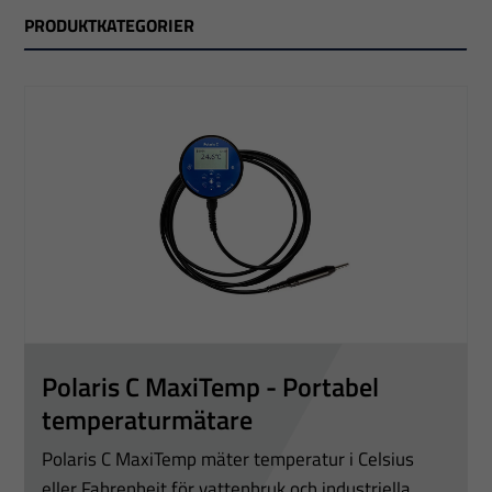
roterande betongblandare, där signalöverföringen sker
PRODUKTKATEGORIER
trådlöst.
Polaris C MaxiTemp - Portabel
temperaturmätare
Polaris C MaxiTemp mäter temperatur i Celsius
eller Fahrenheit för vattenbruk och industriella