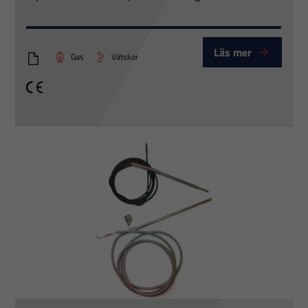
möjligt under
ditt besök.
Om du nekar
Läs mer
Gas
Vätskor
dessa
PTT T18xx
cookies
CE
kommer viss
funktionalitet
att försvinna
från
hemsidan.
Marknadsföring
Genom att dela
med dig av dina
intressen och ditt
beteende när du