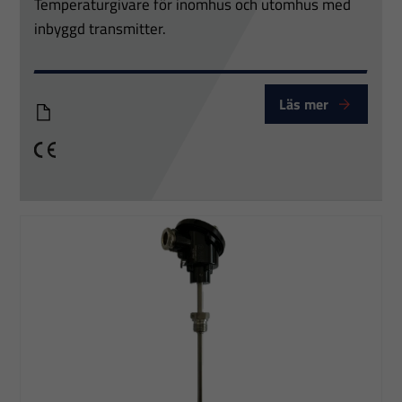
Temperaturgivare för inomhus och utomhus med
inbyggd transmitter.
Läs mer
PTT PAAB PTV 430
CE