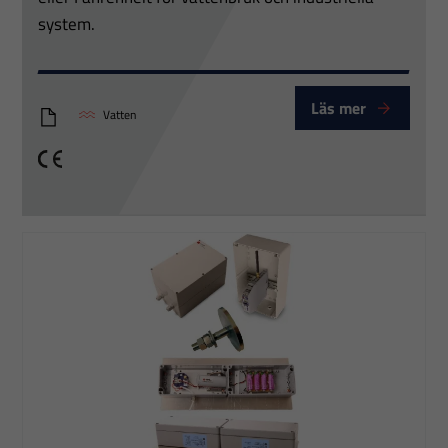
system.
Läs mer
Vatten
Oxyguard-Polaris-C-Maxitemp-H03-25-Datasheet
CE