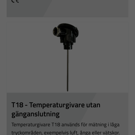
För att vi ska
CE
kunna
förbättra
hemsidans
funktionalitet
och
uppbyggnad,
baserat på
hur
hemsidan
används.
Upplevelse
T18 - Temperaturgivare utan
För att vår
gänganslutning
hemsida ska
Temperaturgivare T18 används för mätning i låga
prestera så
tryckområden, exempelvis luft, ånga eller vätskor.
bra som