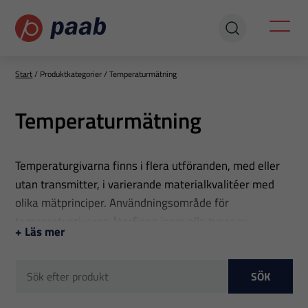
Start
/
Produktkategorier
/
Temperaturmätning
Temperaturmätning
Temperaturgivarna finns i flera utföranden, med eller
utan transmitter, i varierande materialkvalitéer med
olika mätprinciper. Användningsområde för
temperaturgivarna återfinns inom alla typer av
+ Läs mer
process- och ventilationsapplikationer och kan
kundanpassas till förmånliga priser även i små serier.
Vi har även tagit fram ett speciellt
SÖK
temperaturmätsystem för temperaturmätning i