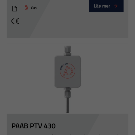
Läs mer
Gas
PTT_PTV_v3
CE
PAAB PTV 430