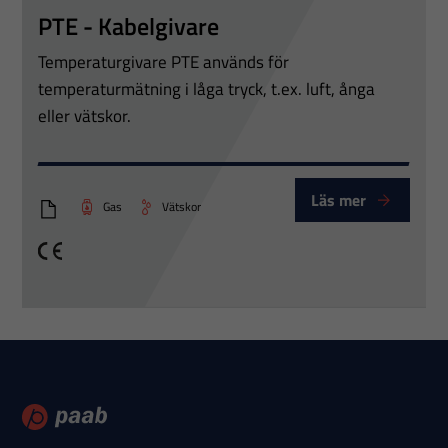
surfar ökar du
PTE - Kabelgivare
chansen att få se
Temperaturgivare PTE används för
personligt
anpassat innehåll
temperaturmätning i låga tryck, t.ex. luft, ånga
och erbjudanden.
eller vätskor.
Läs mer
Gas
Vätskor
PTT_kabelgivare_PTE
CE