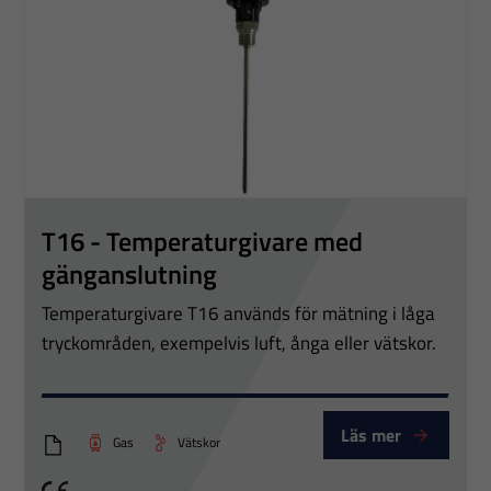
Nödvändiga
Dessa
cookies går
inte att välja
T16 - Temperaturgivare med
bort. De
gänganslutning
behövs för
att hemsidan
Temperaturgivare T16 används för mätning i låga
över huvud
tryckområden, exempelvis luft, ånga eller vätskor.
taget ska
fungera.
Läs mer
Gas
Vätskor
PTT T16xx
Statistik