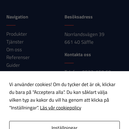
Navigation
Besöksadress
Produkter
Norrlandsvägen 39
Tjänster
661 40 Säffle
Om oss
Kontakta oss
Referenser
Guider
Telefon: 0533-150 60
Nyheter
E-post:
Kontakt
Vi använder cookies! Om du tycker det är ok, klickar
info@paab.com
du bara på "Acceptera alla". Du kan såklart välja
vilken typ av kakor du vill ha genom att klicka på
Prenumerera på vårt nyhetsbrev!
"Inställningar".
Läs vår cookiepolicy
E-post
Inställningar