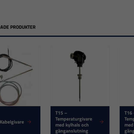
RADE PRODUKTER
T15 –
T16
Temperaturgivare
Temp
Kabelgivare
med kylhals och
med
gänganslutning
gäng