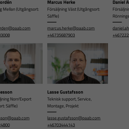
Nordén
Marcus Herke
Daniel 
ng Mellan (Utgångsort:
Försäljning Väst (Utgångsort:
Försäljni
Säffle)
Rönning
orden@paab.com
marcus.herke@paab.com
daniel.
83008
+46735687903
+467222
rjesson
Lasse Gustafsson
ljning Norr/Export
Teknisk support, Service,
t: Säffle)
Montage, Projekt
jesson@paab.com
lasse.gustafsson@paab.com
24800
+46703444143