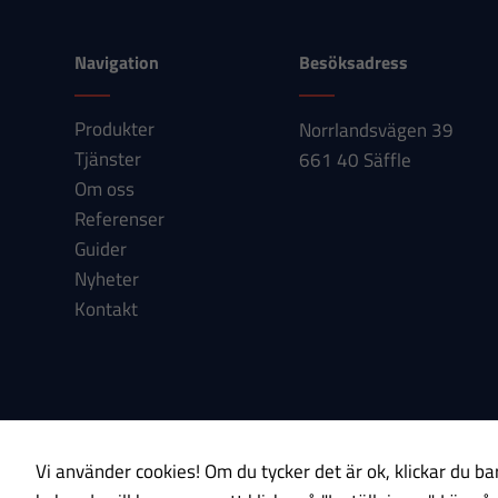
Navigation
Besöksadress
Produkter
Norrlandsvägen 39
Tjänster
661 40 Säffle
Om oss
Referenser
Guider
Nyheter
Kontakt
Om cookies
Integritetspolicy
Vi använder cookies! Om du tycker det är ok, klickar du bar