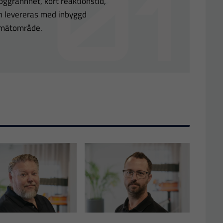
grannhet, kort reaktionstid,
n levereras med inbyggd
 mätområde.