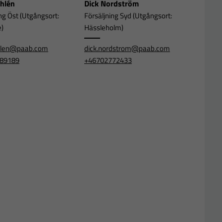
Ahlén
Dick Nordström
ng Öst (Utgångsort:
Försäljning Syd (Utgångsort:
e)
Hässleholm)
ahlen@paab.com
dick.nordstrom@paab.com
89189
+46702772433