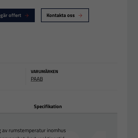
gär offert
Kontakta oss
VARUMÄRKEN
PAAB
Specifikation
ng av rumstemperatur inomhus