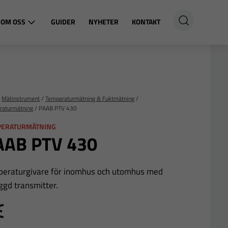
OM OSS
GUIDER
NYHETER
KONTAKT
/
Mätinstrument
/
Temperaturmätning & Fuktmätning
/
raturmätning
/
PAAB PTV 430
PERATURMÄTNING
AAB PTV 430
eraturgivare för inomhus och utomhus med
ggd transmitter.
E