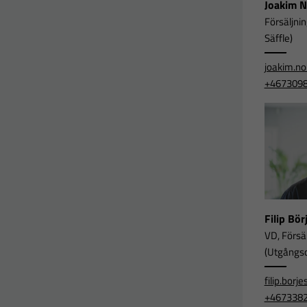
Joakim 
Försäljni
Säffle)
joakim.n
+467309
Filip Bö
VD, Försä
(Utgångsor
filip.bor
+467338