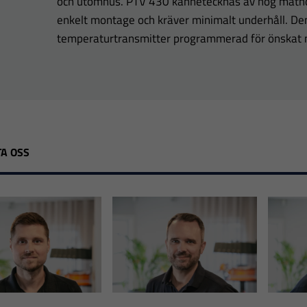
och utomhus. PTV 430 kännetecknas av hög mätnog
enkelt montage och kräver minimalt underhåll. De
temperaturtransmitter programmerad för önskat
A OSS