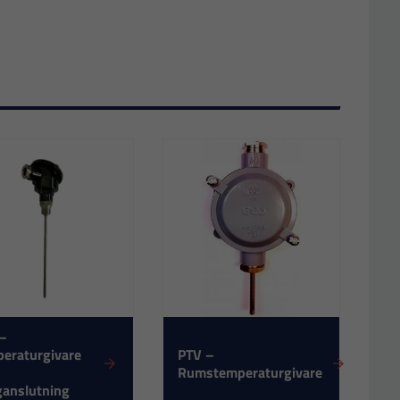
 –
eraturgivare
PTV –
Rumstemperaturgivare
anslutning