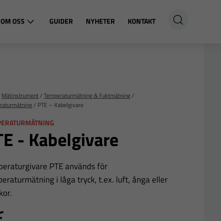
OM OSS
GUIDER
NYHETER
KONTAKT
/
Mätinstrument
/
Temperaturmätning & Fuktmätning
/
raturmätning
/
PTE – Kabelgivare
PERATURMÄTNING
E - Kabelgivare
eraturgivare PTE används för
eraturmätning i låga tryck, t.ex. luft, ånga eller
kor.