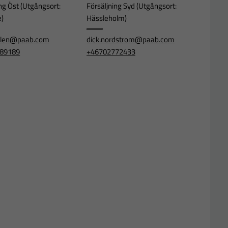
ng Öst (Utgångsort:
Försäljning Syd (Utgångsort:
e)
Hässleholm)
ahlen@paab.com
dick.nordstrom@paab.com
89189
+46702772433