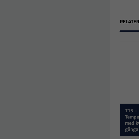
RELATE
T15 –
Tempe
med ky
gänga