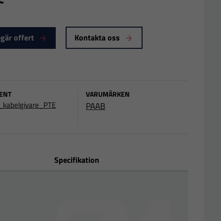
E
gär offert
Kontakta oss
ENT
VARUMÄRKEN
_kabelgivare_PTE
PAAB
Specifikation