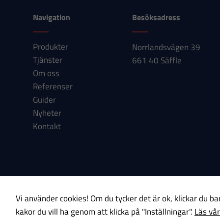
Navigation
Besöksadress
Produkter
Norrlandsvägen 39
Tjänster
661 40 Säffle
Om oss
Referenser
Guider
Nyheter
Kontakt
Om cookies
Integritetspolicy
Vi använder cookies! Om du tycker det är ok, klickar du bar
kakor du vill ha genom att klicka på "Inställningar".
Läs vår