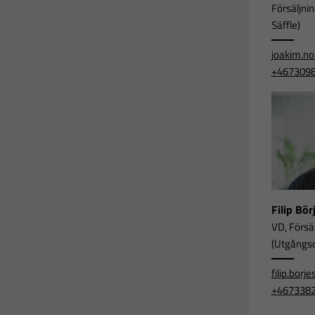
Försäljni
Säffle)
joakim.n
+467309
Filip Bö
VD, Försä
(Utgångsor
filip.bor
+467338