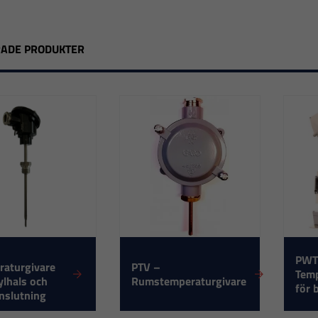
RADE PRODUKTER
PWT
raturgivare
PTV –
Tem
lhals och
Rumstemperaturgivare
för 
nslutning