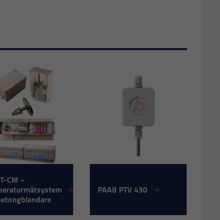
T-CM –
peraturmätsystem
PAAB PTV 430
betongblandare