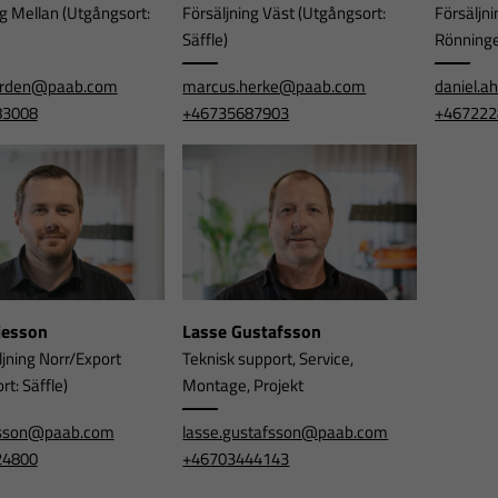
ng Mellan (Utgångsort:
Försäljning Väst (Utgångsort:
Försäljni
Säffle)
Rönning
orden@paab.com
marcus.herke@paab.com
daniel.
83008
+46735687903
+467222
rjesson
Lasse Gustafsson
ljning Norr/Export
Teknisk support, Service,
t: Säffle)
Montage, Projekt
jesson@paab.com
lasse.gustafsson@paab.com
24800
+46703444143