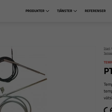
PRODUKTER
TJÄNSTER
REFERENSER
Start
Tempe
TEM
PT
Temp
temp
väts