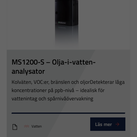
MS1200-S – Olja-i-vatten-
analysator
Kolväten, VOC:er, bränslen och oljorDetekterar låga
koncentrationer på ppb-nivå – idealisk för
vattenintag och spårnivåövervakning
Läs mer
Vatten
MS1200-S-oil-in-water-analyzer