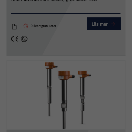
Läs mer
Pulver/granulater
Vibrerande nivåvakt CV120-130-140-150
CE
Ex