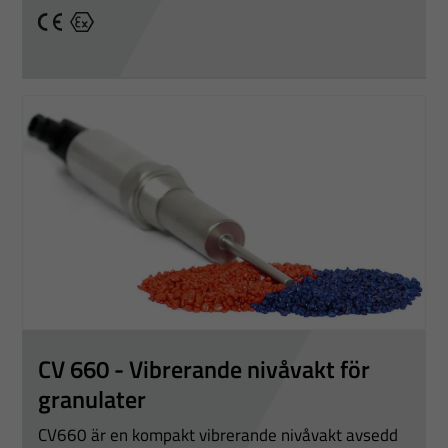
CE
Ex
Nödvändiga
Dessa
cookies går
CV 660 - Vibrerande nivåvakt för
inte att välja
granulater
bort. De
behövs för
CV660 är en kompakt vibrerande nivåvakt avsedd