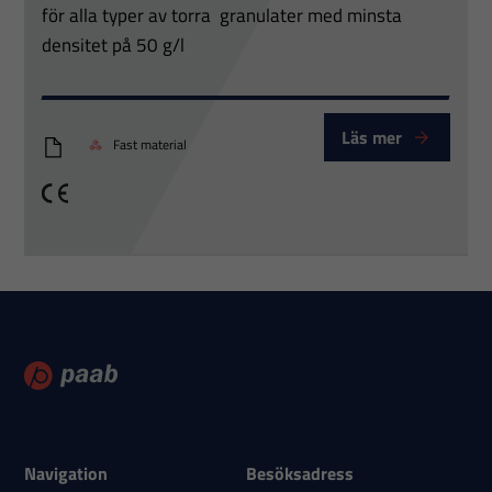
att hemsidan
för alla typer av torra granulater med minsta
över huvud
densitet på 50 g/l
taget ska
fungera.
Läs mer
Fast material
Vibrerande nivåvakt CV660
Statistik
CE
För att vi ska
kunna
förbättra
hemsidans
funktionalitet
och
uppbyggnad,
baserat på
hur
hemsidan
Navigation
Besöksadress
används.