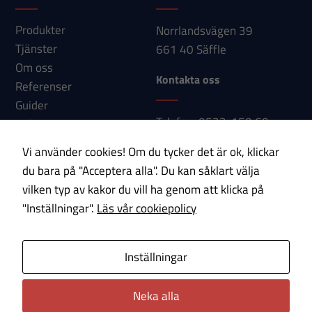
Produkter
Norrlandsvägen 39
Tjänster
661 40 Säffle
Upplevelse
Om oss
För att vår
Kontakta oss
Referenser
hemsida ska
Guider
prestera så
Telefon: 0533-150 60
Nyheter
bra som
E-post:
Kontakt
möjligt under
Vi använder cookies! Om du tycker det är ok, klickar
info@paab.com
ditt besök.
du bara på "Acceptera alla". Du kan såklart välja
Om du nekar
vilken typ av kakor du vill ha genom att klicka på
dessa
Prenumerera på vårt nyhetsbrev!
"Inställningar".
Läs vår cookiepolicy
cookies
kommer viss
E-post
funktionalitet
Inställningar
att försvinna
Om cookies
Integritetspolicy
från
Neka alla
hemsidan.