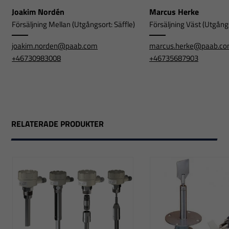
Joakim Nordén
Marcus Herke
Försäljning Mellan (Utgångsort: Säffle)
Försäljning Väst (Utgångs
joakim.norden@paab.com
marcus.herke@paab.c
+46730983008
+46735687903
RELATERADE PRODUKTER