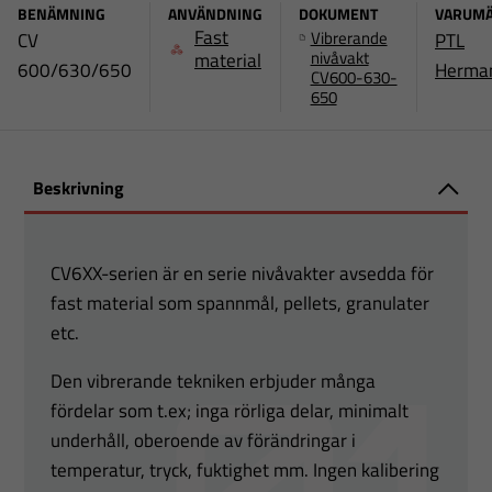
BENÄMNING
ANVÄNDNING
DOKUMENT
VARUM
Fast
Vibrerande
CV
PTL
nivåvakt
material
600/630/650
Herma
CV600-630-
650
Beskrivning
CV6XX-serien är en serie nivåvakter avsedda för
fast material som spannmål, pellets, granulater
etc.
Den vibrerande tekniken erbjuder många
fördelar som t.ex; inga rörliga delar, minimalt
underhåll, oberoende av förändringar i
temperatur, tryck, fuktighet mm. Ingen kalibering