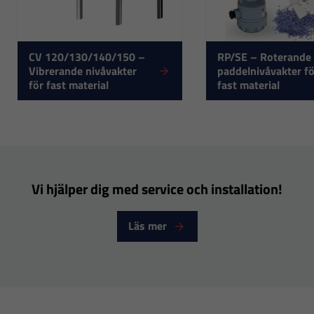
CV 120/130/140/150 –
RP/SE – Roterande
Vibrerande nivåvakter
paddelnivåvakter fö
för fast material
fast material
Nödvändiga
Dessa
cookies går
inte att välja
Vi hjälper dig med service och installation!
bort. De
behövs för
Läs mer
att hemsidan
över huvud
taget ska
fungera.