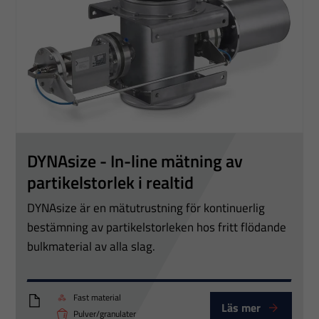
DYNAsize - In-line mätning av
partikelstorlek i realtid
Nödvändiga
DYNAsize är en mätutrustning för kontinuerlig
Dessa
bestämning av partikelstorleken hos fritt flödande
cookies går
bulk­material av alla slag.
inte att välja
bort. De
Fast material
behövs för
Läs mer
Brochure_DYNAsize_GB02
Pulver/granulater
att hemsidan