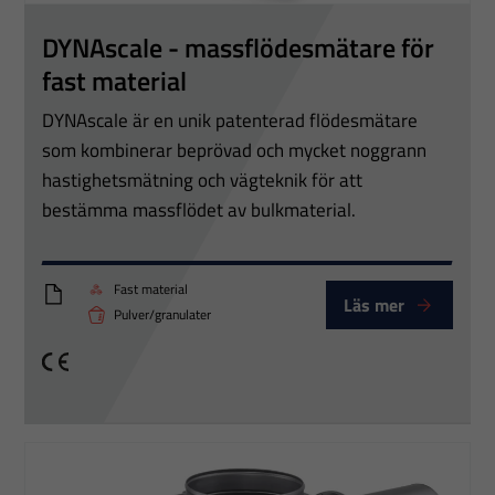
DYNAscale - massflödesmätare för
fast material
DYNAscale är en unik patenterad flödesmätare
som kombinerar beprövad och mycket noggrann
hastighetsmätning och vägteknik för att
bestämma massflödet av bulkmaterial.
Fast material
Läs mer
BR_DYNAchute_Brochure_GB_03
Pulver/granulater
CE