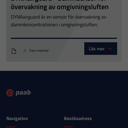
övervakning av omgivningsluften
Marknadsföring
DYNAairguard är en sensor för övervakning av
Genom att dela
dammkoncentrationen i omgivningsluften.
med dig av dina
intressen och ditt
beteende när du
Läs mer
Fast material
surfar ökar du
DYNAairguard_product-information_MAN-30-rev-2-en
chansen att få se
personligt
anpassat innehåll
och erbjudanden.
Navigation
Besöksadress