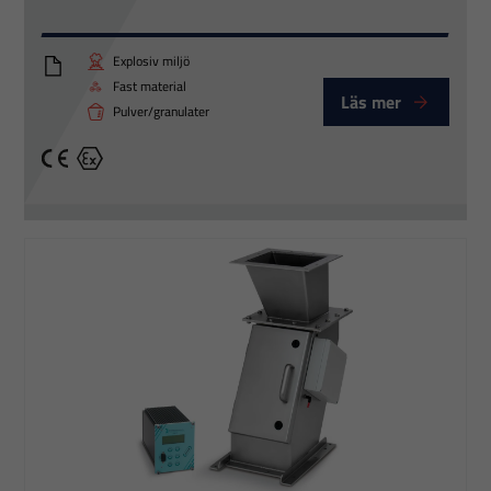
Explosiv miljö
DYNAguard M datablad
Fast material
Läs mer
Pulver/granulater
CE
Ex