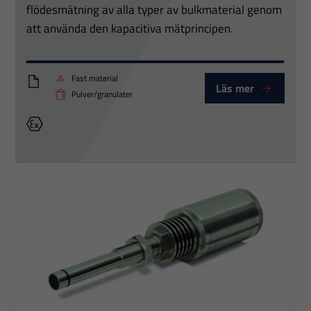
flödesmätning av alla typer av bulkmaterial genom
att använda den kapacitiva mätprincipen.
Fast material
Läs mer
DYNAmas_product-information_MAN-15-rev-2-en-GB
Pulver/granulater
Ex