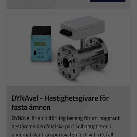
över huvud
taget ska
fungera.
Statistik
För att vi ska
kunna
förbättra
hemsidans
funktionalitet
och
DYNAvel - Hastighetsgivare för
uppbyggnad,
fasta ämnen
baserat på
DYNAvel är en tillförlitlig lösning för att noggrant
hur
bestämma den faktiska partikelhastigheten i
hemsidan
används.
pneumatiska transportsystem och vid fritt fall-