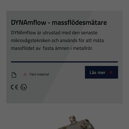
DYNAmflow - massflödesmätare
DYNAmflow är utrustad med den senaste
mikrovågstekniken och används för att mäta
massflödet av fasta ämnen i metallrör.
Läs mer
Fast material
DYNAmflow datablad
CE
Ex