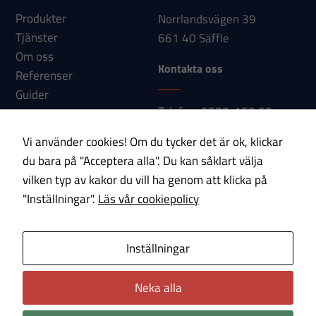
Produkter
Norrlandsvägen 39
Tjänster
661 40 Säffle
Om oss
Kontakta oss
Referenser
Guider
Telefon: 0533-150 60
Nyheter
E-post:
Kontakt
Vi använder cookies! Om du tycker det är ok, klickar
info@paab.com
du bara på "Acceptera alla". Du kan såklart välja
vilken typ av kakor du vill ha genom att klicka på
Prenumerera på vårt nyhetsbrev!
"Inställningar".
Läs vår cookiepolicy
E-post
Inställningar
Om cookies
Integritetspolicy
Neka alla