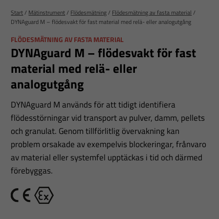
Start
/
Mätinstrument
/
Flödesmätning
/
Flödesmätning av fasta material
/
DYNAguard M – flödesvakt för fast material med relä- eller analogutgång
FLÖDESMÄTNING AV FASTA MATERIAL
DYNAguard M – flödesvakt för fast
material med relä- eller
analogutgång
DYNAguard M används för att tidigt identifiera
flödesstörningar vid transport av pulver, damm, pellets
och granulat. Genom tillförlitlig övervakning kan
problem orsakade av exempelvis blockeringar, frånvaro
av material eller systemfel upptäckas i tid och därmed
förebyggas.
CE
Ex