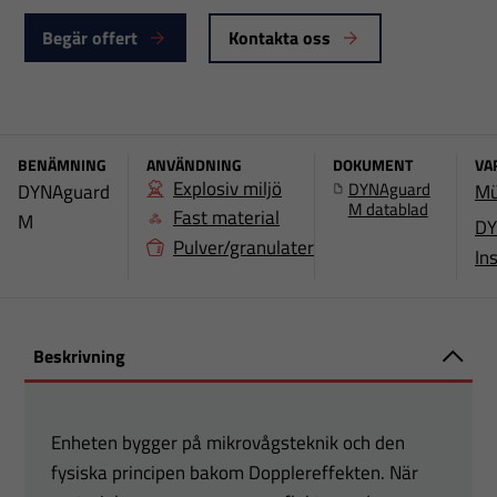
Begär offert
Kontakta oss
BENÄMNING
ANVÄNDNING
DOKUMENT
VA
Explosiv miljö
DYNAguard
DYNAguard
Mü
M datablad
Fast material
M
D
Pulver/granulater
In
Beskrivning
Enheten bygger på mikrovågsteknik och den
fysiska principen bakom Dopplereffekten. När