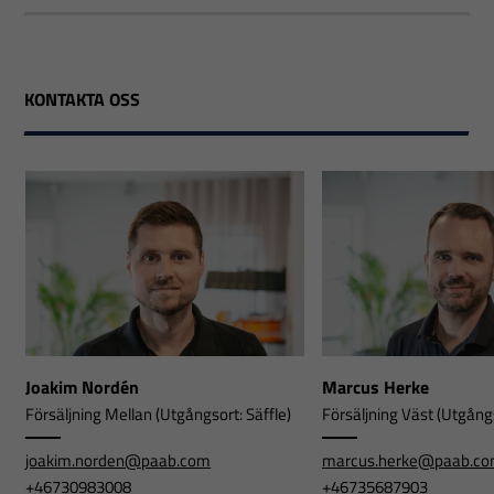
KONTAKTA OSS
Joakim Nordén
Marcus Herke
Försäljning Mellan (Utgångsort: Säffle)
Försäljning Väst (Utgångs
joakim.norden@paab.com
marcus.herke@paab.c
+46730983008
+46735687903