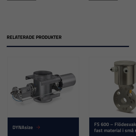
RELATERADE PRODUKTER
Nödvändiga
Dessa
cookies går
FS 600 – Flödesvak
inte att välja
DYNAsize
fast material i små 
bort. De