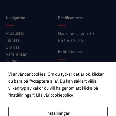
hemsidan
används.
Navigation
Besöksadress
Upplevelse
Produkter
Norrlandsvägen 39
För att vår
Tjänster
661 40 Säffle
hemsida ska
Om oss
prestera så
Kontakta oss
Referenser
bra som
Guider
möjligt under
Telefon: 0533-150 60
Nyheter
ditt besök.
Vi använder cookies! Om du tycker det är ok, klickar
E-post:
Kontakt
Om du nekar
du bara på "Acceptera alla". Du kan såklart välja
info@paab.com
dessa
vilken typ av kakor du vill ha genom att klicka på
cookies
"Inställningar".
Läs vår cookiepolicy
kommer viss
Prenumerera på vårt nyhetsbrev!
funktionalitet
att försvinna
E-post
Inställningar
från