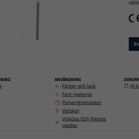
väts
C
Be
NING
ANVÄNDNING
DOKUM
Färger och lack
Rf K
B
Fast material
Pulver/granulater
Vätskor
Viskösa Och Kletiga
medier