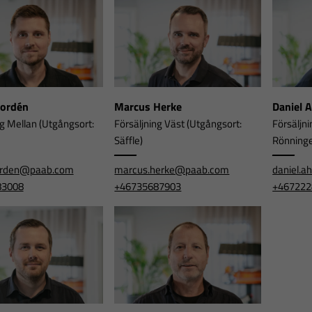
Nordén
Marcus Herke
Daniel 
ng Mellan (Utgångsort:
Försäljning Väst (Utgångsort:
Försäljni
Säffle)
Rönning
orden@paab.com
marcus.herke@paab.com
daniel.
83008
+46735687903
+467222