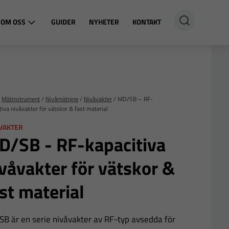
OM OSS
GUIDER
NYHETER
KONTAKT
/
Mätinstrument
/
Nivåmätning
/
Nivåvakter
/
MD/SB – RF-
tiva nivåvakter för vätskor & fast material
VAKTER
D/SB - RF-kapacitiva
våvakter för vätskor &
st material
B är en serie nivåvakter av RF-typ avsedda för