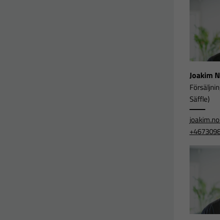
Joakim 
Försäljni
Säffle)
joakim.n
+467309