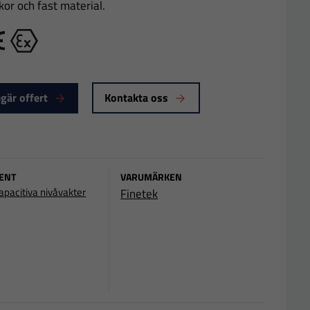
kor och fast material.
E
Ex
gär offert
Kontakta oss
ENT
VARUMÄRKEN
apacitiva nivåvakter
Finetek