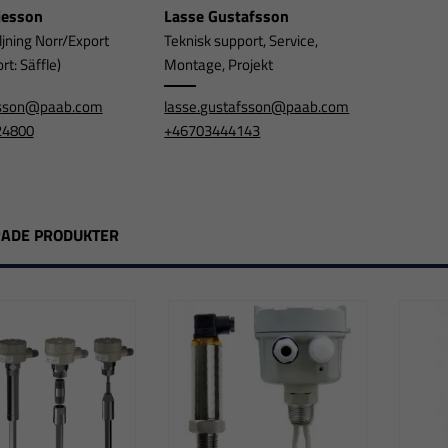
rjesson
Lasse Gustafsson
ljning Norr/Export
Teknisk support, Service,
t: Säffle)
Montage, Projekt
jesson@paab.com
lasse.gustafsson@paab.com
24800
+46703444143
RADE PRODUKTER