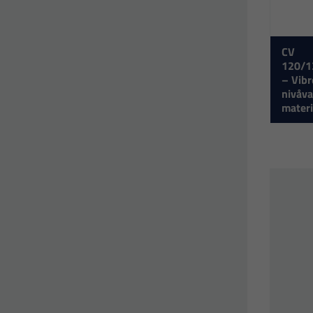
CV
120/1
– Vib
nivåva
materi