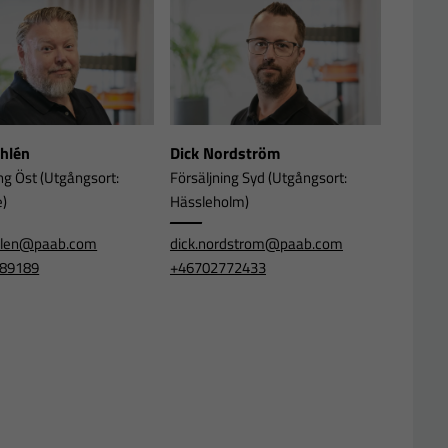
Ahlén
Dick Nordström
ng Öst (Utgångsort:
Försäljning Syd (Utgångsort:
e)
Hässleholm)
ahlen@paab.com
dick.nordstrom@paab.com
89189
+46702772433