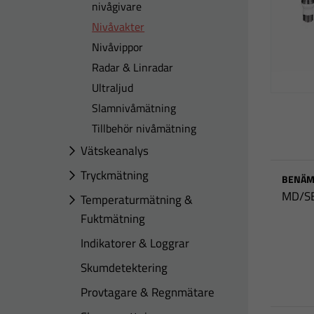
nivågivare
Nivåvakter
Nivåvippor
Radar & Linradar
Ultraljud
Slamnivåmätning
Tillbehör nivåmätning
Vätskeanalys
Tryckmätning
BENÄM
MD/S
Temperaturmätning &
Fuktmätning
Indikatorer & Loggrar
Skumdetektering
Provtagare & Regnmätare