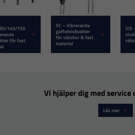
SC – Vibrerande
30/140/150
SIS 
gaffelnivåvakter
rerande
nivå
för vätskor & fast
kter för fast
väts
Nödvändiga
material
al
Dessa
cookies går
inte att välja
bort. De
behövs för
att hemsidan
Vi hjälper dig med service o
över huvud
taget ska
Läs mer
fungera.
Statistik