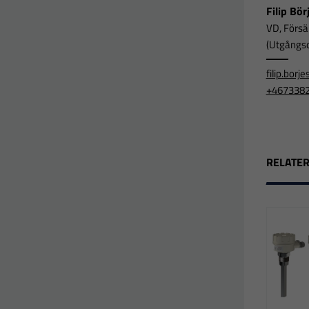
Filip Bö
VD, Försä
(Utgångsor
filip.bor
+467338
RELATE