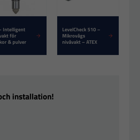
– Intelligent
LevelCheck 510 –
vakt för
Mikrovågs
kor & pulver
nivåvakt – ATEX
ch installation!