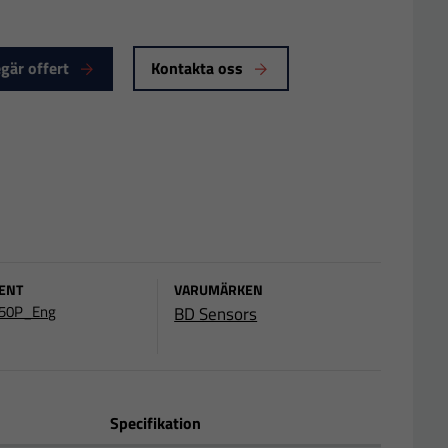
gär offert
Kontakta oss
ENT
VARUMÄRKEN
50P_Eng
BD Sensors
Specifikation