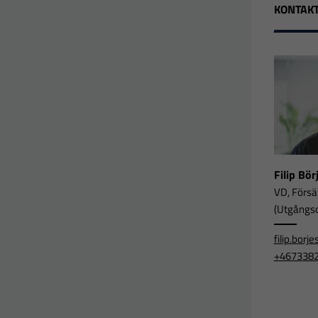
KONTAKT
Filip Bö
VD, Försä
(Utgångsor
filip.bor
+467338