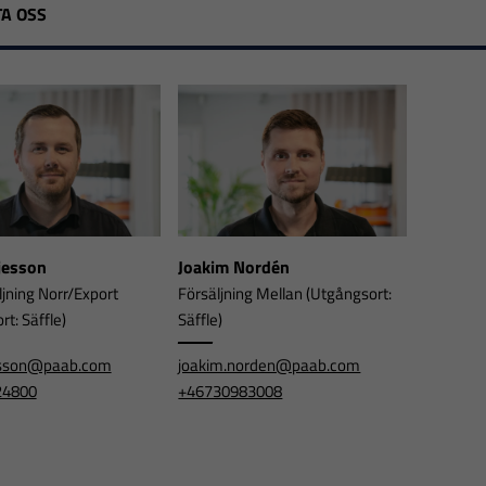
A OSS
rjesson
Joakim Nordén
ljning Norr/Export
Försäljning Mellan (Utgångsort:
t: Säffle)
Säffle)
jesson@paab.com
joakim.norden@paab.com
24800
+46730983008