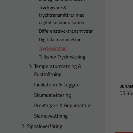
Tryckgivare &
trycktransmittrar med
digital kommunikation
Differenstrycktransmittrar
Digitala manometrar
Tryckswitchar
Tillbehör Tryckmätning
Temperaturmätning &
Fuktmätning
Indikatorer & Loggrar
BENÄM
DS 35
Skumdetektering
Provtagare & Regnmätare
Slamavvattning
Signalöverföring