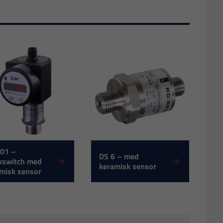
201 –
DS 6 – med
kswitch med
keramisk sensor
misk sensor