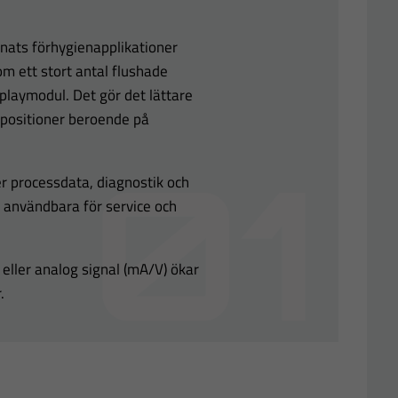
nats förhygienapplikationer
m ett stort antal flushade
playmodul. Det gör det lättare
aypositioner beroende på
er processdata, diagnostik och
användbara för service och
ller analog signal (mA/V) ökar
.