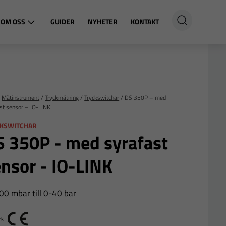
OM OSS
GUIDER
NYHETER
KONTAKT
/
Mätinstrument
/
Tryckmätning
/
Tryckswitchar
/
DS 350P – med
st sensor – IO-LINK
KSWITCHAR
S 350P - med syrafast
nsor - IO-LINK
00 mbar till 0-40 bar
 link
CE