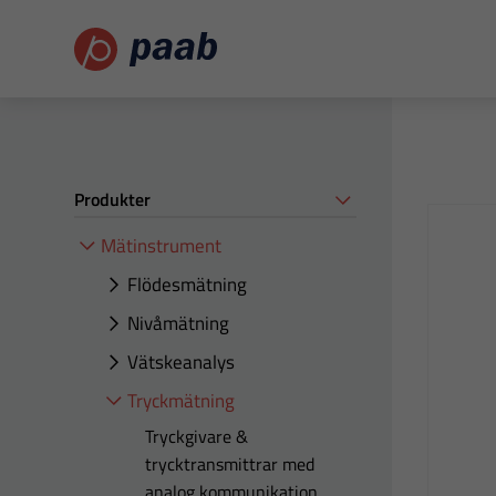
Produkter
Mätinstrument
Flödesmätning
Nivåmätning
Vätskeanalys
Tryckmätning
Tryckgivare &
trycktransmittrar med
analog kommunikation