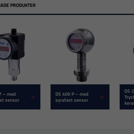
RADE PRODUKTER
DS 
7 – med
DS 400 P – med
Tryc
st sensor
syrafast sensor
kera