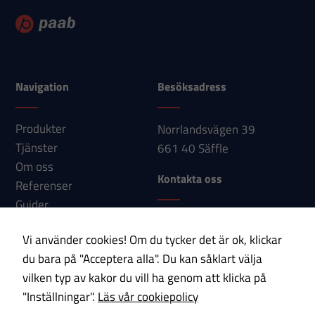
För att vi ska
kunna
förbättra
hemsidans
Navigation
Besöksadress
funktionalitet
och
uppbyggnad,
Produkter
Norrlandsvägen 39
baserat på
Tjänster
661 40 Säffle
hur
Om oss
Kontakta oss
hemsidan
Referenser
används.
Guider
Telefon: 0533-150 60
Nyheter
Vi använder cookies! Om du tycker det är ok, klickar
E-post:
Kontakt
Upplevelse
du bara på "Acceptera alla". Du kan såklart välja
info@paab.com
För att vår
vilken typ av kakor du vill ha genom att klicka på
hemsida ska
"Inställningar".
Läs vår cookiepolicy
Prenumerera på vårt nyhetsbrev!
prestera så