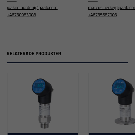
joakim.norden@paab.com
marcus.herke@paab.c
+46730983008
+46735687903
RELATERADE PRODUKTER