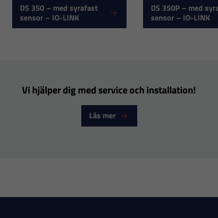
DS 350 – med syrafast
DS 350P – med syr
sensor – IO-LINK
sensor – IO-LINK
Nödvändiga
Dessa
Vi hjälper dig med service och installation!
cookies går
inte att välja
Läs mer
bort. De
behövs för
att hemsidan
över huvud
taget ska
fungera.
Statistik