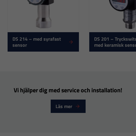
DS 214 – med syrafast
DS 201 – Tryckswit
sensor
med keramisk sens
Nödvändiga
Dessa
cookies går
inte att välja
Vi hjälper dig med service och installation!
bort. De
behövs för
Läs mer
att hemsidan
över huvud
taget ska
fungera.