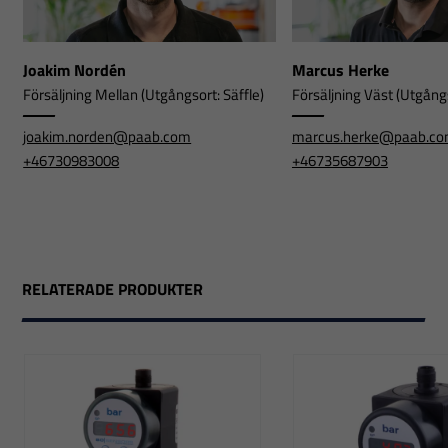
Joakim Nordén
Marcus Herke
Försäljning Mellan (Utgångsort: Säffle)
Försäljning Väst (Utgångs
joakim.norden@paab.com
marcus.herke@paab.c
+46730983008
+46735687903
RELATERADE PRODUKTER