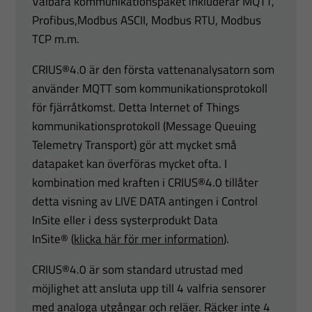
Valbara kommunikationspaket inkluderar MQTT,
Profibus,Modbus ASCII, Modbus RTU, Modbus
TCP m.m.
CRIUS®4.0 är den första vattenanalysatorn som
använder MQTT som kommunikationsprotokoll
för fjärråtkomst. Detta Internet of Things
kommunikationsprotokoll (Message Queuing
Telemetry Transport) gör att mycket små
datapaket kan överföras mycket ofta. I
kombination med kraften i CRIUS®4.0 tillåter
detta visning av LIVE DATA antingen i Control
InSite eller i dess systerprodukt Data
InSite® (
klicka här för mer information
).
CRIUS®4.0 är som standard utrustad med
möjlighet att ansluta upp till 4 valfria sensorer
med analoga utgångar och reläer. Räcker inte 4