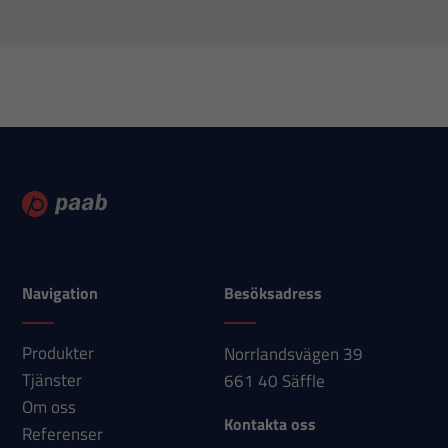
För att vår
hemsida ska
prestera så
bra som
möjligt under
ditt besök.
Om du nekar
dessa
cookies
kommer viss
funktionalitet
Navigation
Besöksadress
att försvinna
från
Produkter
Norrlandsvägen 39
hemsidan.
Tjänster
661 40 Säffle
Om oss
Kontakta oss
Referenser
Marknadsföring