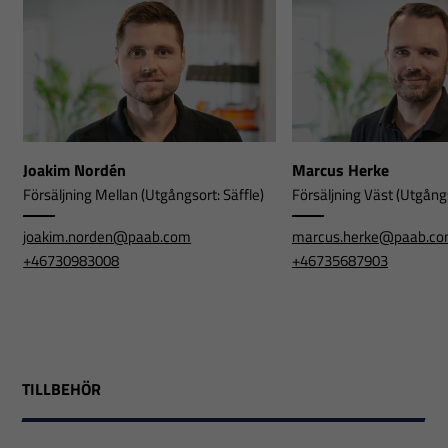
Joakim Nordén
Marcus Herke
Försäljning Mellan (Utgångsort: Säffle)
Försäljning Väst (Utgångs
joakim.norden@paab.com
marcus.herke@paab.c
+46730983008
+46735687903
TILLBEHÖR