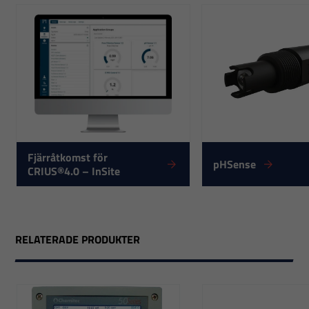
Nödvändiga
Fjärråtkomst för
pHSense
CRIUS®4.0 – InSite
Dessa
cookies går
inte att välja
bort. De
RELATERADE PRODUKTER
behövs för
att hemsidan
över huvud
taget ska