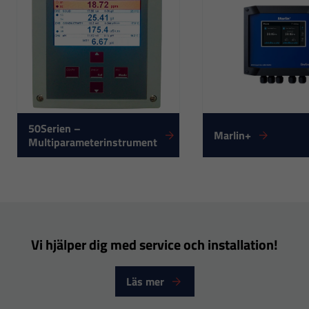
fungera.
Statistik
För att vi ska
kunna
förbättra
50Serien –
hemsidans
Marlin+
Multiparameterinstrument
funktionalitet
och
uppbyggnad,
baserat på
hur
hemsidan
Vi hjälper dig med service och installation!
används.
Läs mer
Upplevelse