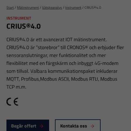
Start
/
Mätinstrument
/
Vätskeanalys
/
Instrument
/
CRIUS®4.0
INSTRUMENT
CRIUS®4.0
CRIUS®4.0 är ett avancerat IOT mätinstrument.
CRIUS®4.0 är ”storebror” till CRONOS® och erbjuder fler
sensoranslutningar, mer funktionalitet och mer
flexibilitet med en färgskärm och inbyggt 4G-modem
som tillval. Valbara kommunikationspaket inkluderar
MQTT, Profibus,Modbus ASCII, Modbus RTU, Modbus
TCP m.m.
CE
Begär offert
Kontakta oss