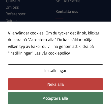
Tjänster
661 40 Säffle
dessa
Om oss
cookies
Kontakta oss
Referenser
kommer viss
Guider
funktionalitet
Telefon: 0533-150 60
Nyheter
att försvinna
Vi använder cookies! Om du tycker det är ok, klickar
E-post:
Kontakt
från
du bara på "Acceptera alla". Du kan såklart välja
info@paab.com
hemsidan.
vilken typ av kakor du vill ha genom att klicka på
"Inställningar".
Läs vår cookiepolicy
Prenumerera på vårt nyhetsbrev!
Marknadsföring
Genom att dela
E-post
Inställningar
med dig av dina
intressen och ditt
Neka alla
Om cookies
Integritetspolicy
beteende när du
surfar ökar du
Acceptera alla
chansen att få se
personligt