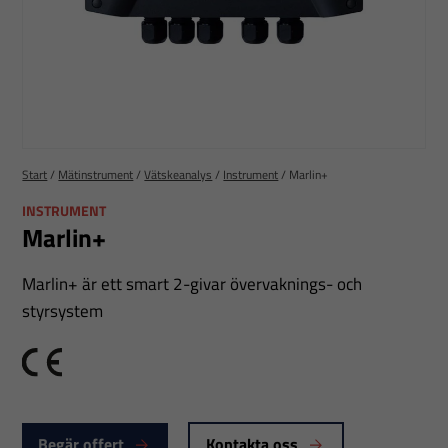
Start
/
Mätinstrument
/
Vätskeanalys
/
Instrument
/
Marlin+
INSTRUMENT
Marlin+
Marlin+ är ett smart 2-givar övervaknings- och
styrsystem
CE
Begär offert
Kontakta oss