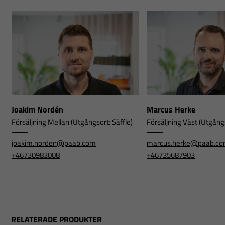
Joakim Nordén
Marcus Herke
Försäljning Mellan (Utgångsort: Säffle)
Försäljning Väst (Utgångs
joakim.norden@paab.com
marcus.herke@paab.c
+46730983008
+46735687903
RELATERADE PRODUKTER