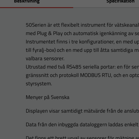
Beskrivning
Specifikation
50Serien är ett flexibelt instrument för vätskean
med Plug & Play och automatisk igenkänning av se
Instrumentet finns i tre konfigurationer, en med up
till fyra(j-box) och en med upp till åtta samtidiga m
valbara sensorer.
Utrustad med två RS485 seriella portar: en för se
gränssnitt och protokoll MODBUS RTU, och en optois
styrsystem.
Menyer på Svenska
Displayen visar samtidigt mätvärde från de anslu
Data från den inbyggda dataloggern laddas enkelt n
Det finns ett brett urval av sensorer för mätning 