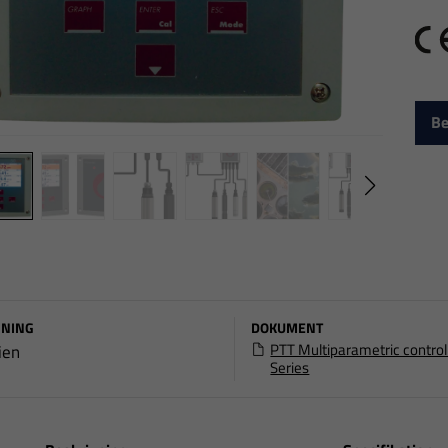
C
Be
NING
DOKUMENT
PTT Multiparametric control
ien
Series