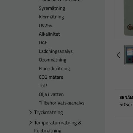
Syremätning
Klormätning
UV254
Alkalinitet
DAF
Laddningsanalys
Ozonmätning
Fluoridmätning
CO2 mätare
TGP
Olja i vatten
BENÄM
Tillbehör Vätskeanalys
50Ser
Tryckmätning
Temperaturmätning &
Fuktmätning