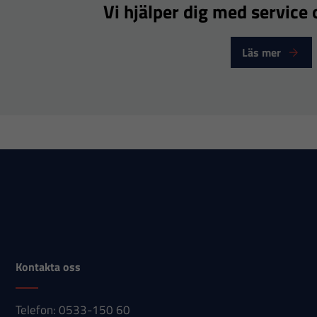
fungera.
Vi hjälper dig med service o
Läs mer
Statistik
För att vi ska
kunna
förbättra
hemsidans
funktionalitet
och
uppbyggnad,
baserat på
hur
hemsidan
används.
Kontakta oss
Telefon: 0533-150 60
Upplevelse