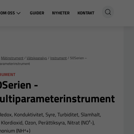
OM OSS
GUIDER
NYHETER
KONTAKT
/
Mätinstrument
/
Vätskeanalys
/
Instrument
/
50Serien –
parameterinstrument
TRUMENT
Serien -
ultiparameterinstrument
edox, Konduktivitet, Syre, Turbiditet, Slamhalt,
, Klordioxid, Ozon, Perättiksyra, Nitrat (NO³-),
onium (NH⁴+)