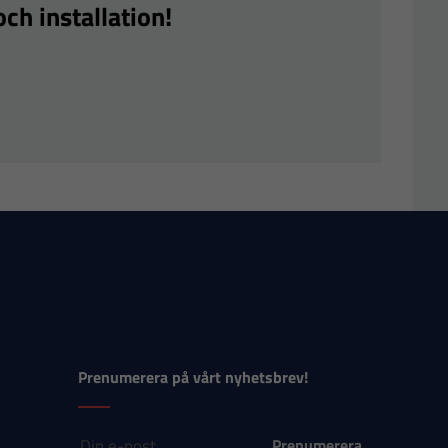
ch installation!
Prenumerera på vårt nyhetsbrev!
E-post