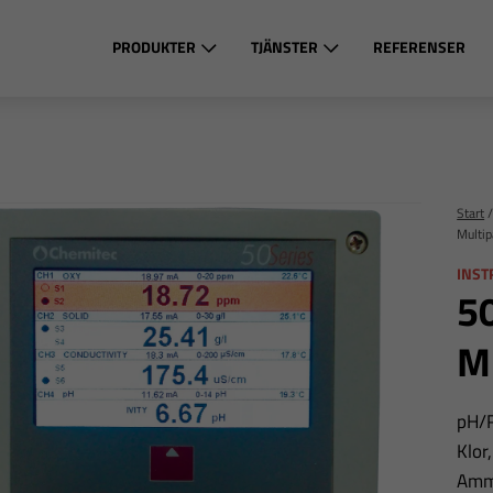
PRODUKTER
TJÄNSTER
REFERENSER
Start
Multi
INS
50
M
pH/R
Klor
Amm