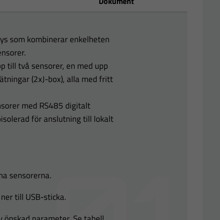
Dokument
alys som kombinerar enkelheten
nsorer.
p till två sensorer, en med upp
ätningar (2xJ-box), alla med fritt
nsorer med RS485 digitalt
olerad för anslutning till lokalt
tna sensorerna.
er till USB-sticka.
av önskad parameter. Se tabell