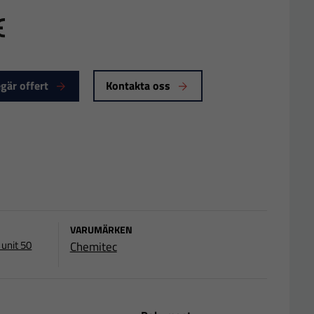
E
gär offert
Kontakta oss
VARUMÄRKEN
 unit 50
Chemitec