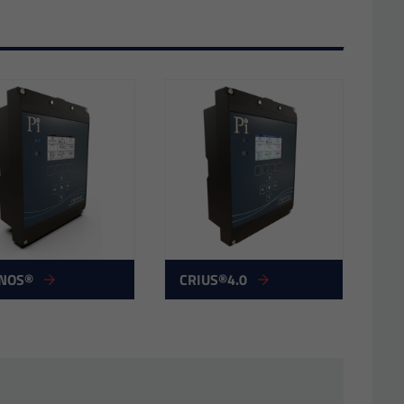
NOS®
CRIUS®4.0