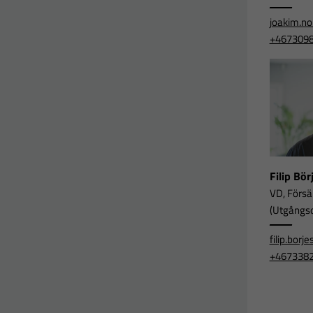
joakim.n
+467309
Filip Bö
VD, Försä
(Utgångsor
filip.bor
+467338