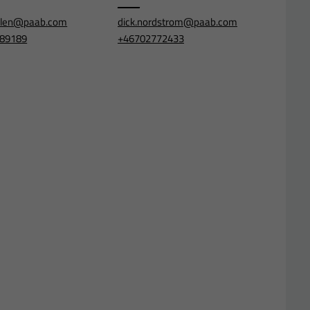
ahlen@paab.com
dick.nordstrom@paab.com
89189
+46702772433