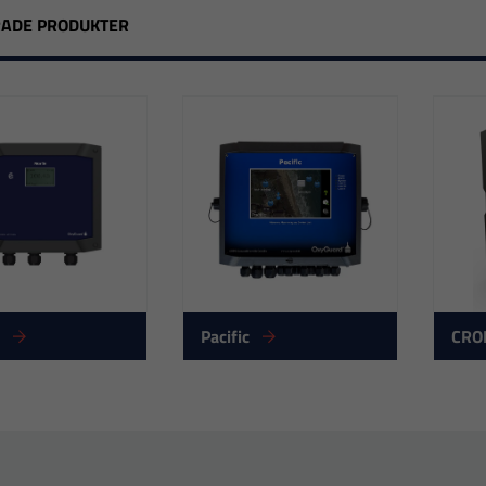
RADE PRODUKTER
Nödvändiga
Dessa
cookies går
inte att välja
Pacific
CRO
bort. De
behövs för
att hemsidan
över huvud
taget ska