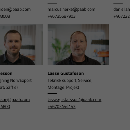
orden@paab.com
marcus.herke@paab.com
daniel.
83008
+46735687903
+467222
rjesson
Lasse Gustafsson
ljning Norr/Export
Teknisk support, Service,
t: Säffle)
Montage, Projekt
jesson@paab.com
lasse.gustafsson@paab.com
24800
+46703444143