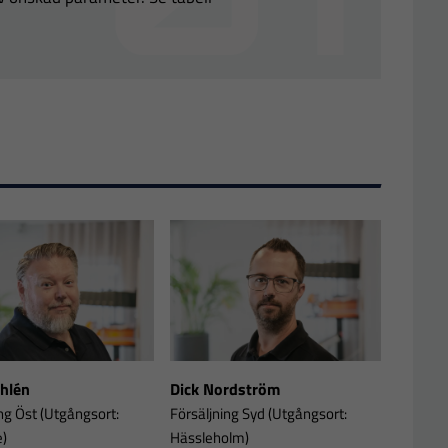
Ahlén
Dick Nordström
ng Öst (Utgångsort:
Försäljning Syd (Utgångsort:
e)
Hässleholm)