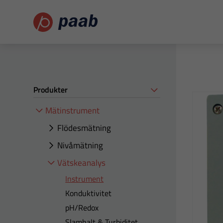
Produkter
Mätinstrument
Flödesmätning
Nivåmätning
Vätskeanalys
Instrument
Konduktivitet
pH/Redox
Slamhalt & Turbiditet