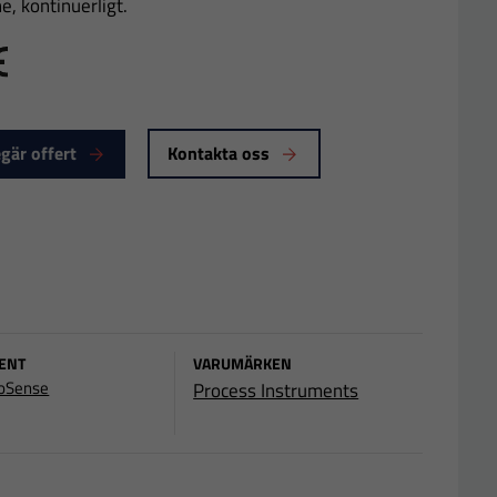
ne, kontinuerligt.
E
gär offert
Kontakta oss
ENT
VARUMÄRKEN
oSense
Process Instruments