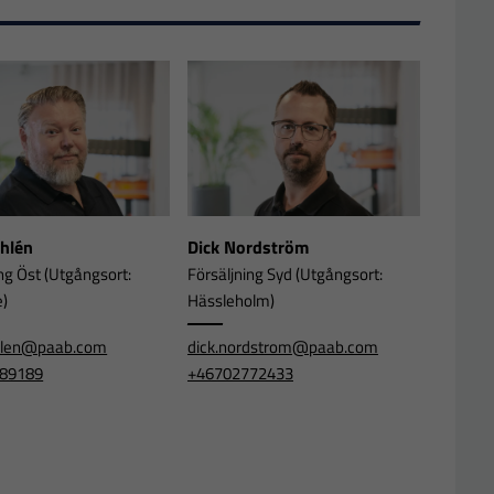
Ahlén
Dick Nordström
ng Öst (Utgångsort:
Försäljning Syd (Utgångsort:
e)
Hässleholm)
ahlen@paab.com
dick.nordstrom@paab.com
89189
+46702772433