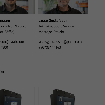
rjesson
Lasse Gustafsson
ljning Norr/Export
Teknisk support, Service,
t: Säffle)
Montage, Projekt
jesson@paab.com
lasse.gustafsson@paab.com
24800
+46703444143
ÖR