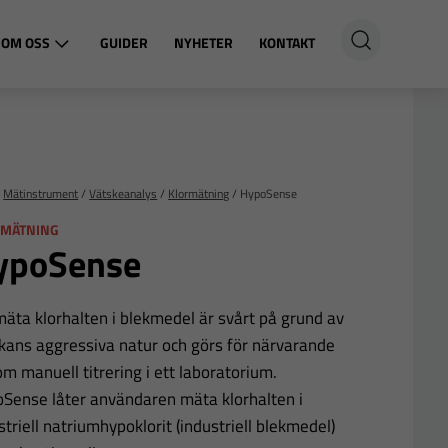
OM OSS
GUIDER
NYHETER
KONTAKT
/
Mätinstrument
/
Vätskeanalys
/
Klormätning
/
HypoSense
RMÄTNING
ypoSense
mäta klorhalten i blekmedel är svårt på grund av
kans aggressiva natur och görs för närvarande
m manuell titrering i ett laboratorium.
Sense låter användaren mäta klorhalten i
striell natriumhypoklorit (industriell blekmedel)