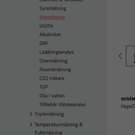
Syremätning
Klormätning
UV254
Alkalinitet
DAF
Laddningsanalys
Ozonmätning
Fluoridmätning
CO2 mätare
TGP
Olja i vatten
BENÄM
Tillbehör Vätskeanalys
HypoS
Tryckmätning
Temperaturmätning &
Fuktmätning