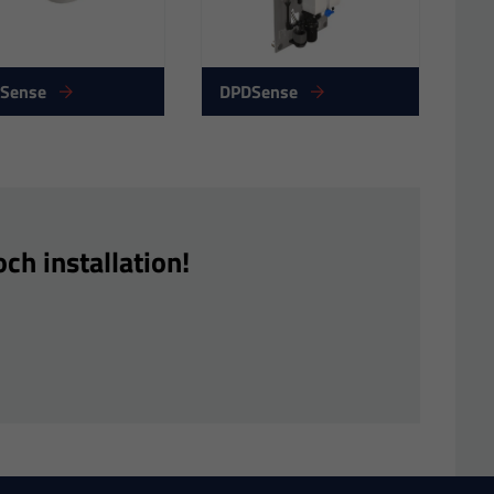
oSense
DPDSense
ch installation!