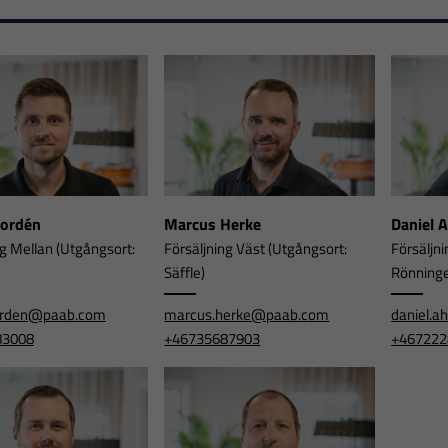
Nordén
Marcus Herke
Daniel 
ng Mellan (Utgångsort:
Försäljning Väst (Utgångsort:
Försäljni
Säffle)
Rönning
orden@paab.com
marcus.herke@paab.com
daniel.
83008
+46735687903
+467222