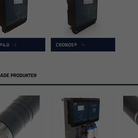
®4.0
CRONOS®
RADE PRODUKTER
Nödvändiga
Dessa
cookies går
inte att välja
bort. De