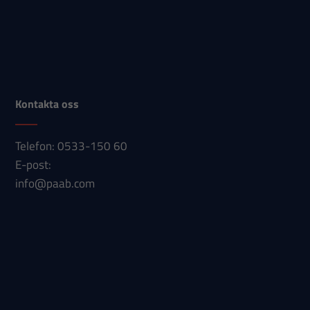
hemsidan
används.
Upplevelse
För att vår
Kontakta oss
hemsida ska
prestera så
bra som
Telefon: 0533-150 60
möjligt under
E-post:
ditt besök.
info@paab.com
Om du nekar
dessa
cookies
kommer viss
funktionalitet
att försvinna
från