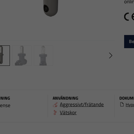
onli
C
Be
NING
ANVÄNDNING
DOKUM
Aggressivt/frätande
Hyp
ense
Vätskor