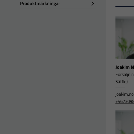
Produktmärkningar
Joakim 
Försäljni
Säffle)
joakim.n
+467309