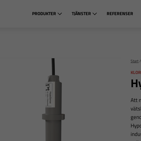
PRODUKTER
TJÄNSTER
REFERENSER
Start
KLO
H
Att 
väts
geno
Hypo
indu