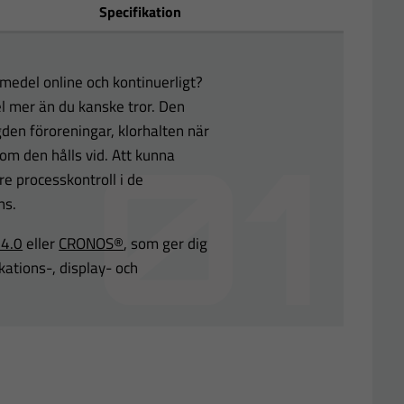
Specifikation
kmedel online och kontinuerligt?
l mer än du kanske tror. Den
den föroreningar, klorhalten när
om den hålls vid. Att kunna
e processkontroll i de
ns.
4.0
eller
CRONOS®
,
som ger dig
tions-, display- och