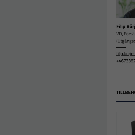
Filip Bö
VD, Försä
(Utgångsor
filip.bor
+467338
TILLBEH