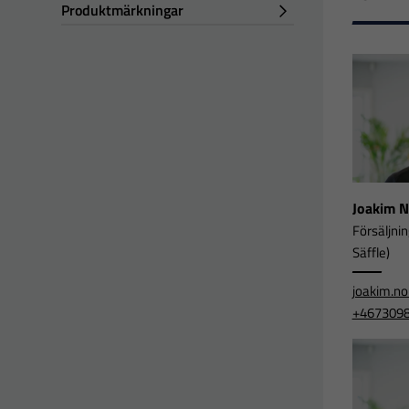
Produktmärkningar
Joakim 
Försäljni
Säffle)
joakim.n
+467309