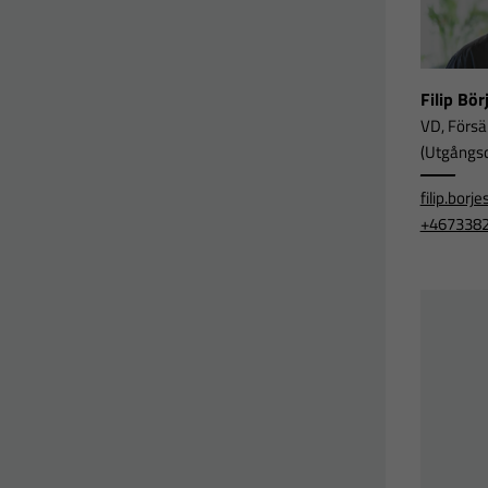
Filip Bö
VD, Försä
(Utgångsor
filip.bor
+467338