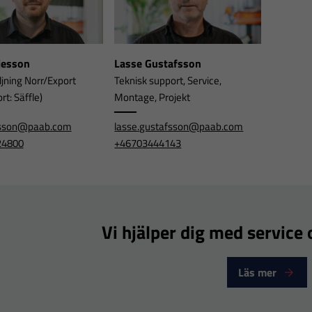
rjesson
Lasse Gustafsson
ljning Norr/Export
Teknisk support, Service,
t: Säffle)
Montage, Projekt
jesson@paab.com
lasse.gustafsson@paab.com
24800
+46703444143
Vi hjälper dig med service o
Nödvändiga
Läs mer
Dessa
cookies går