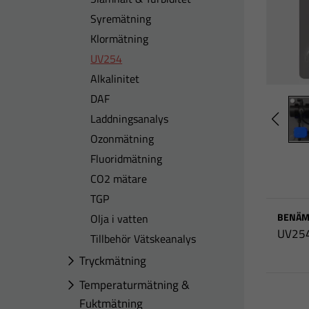
Syremätning
Klormätning
UV254
Alkalinitet
DAF
Laddningsanalys
Ozonmätning
Fluoridmätning
CO2 mätare
TGP
BENÄM
Olja i vatten
UV25
Tillbehör Vätskeanalys
Tryckmätning
Temperaturmätning &
Fuktmätning