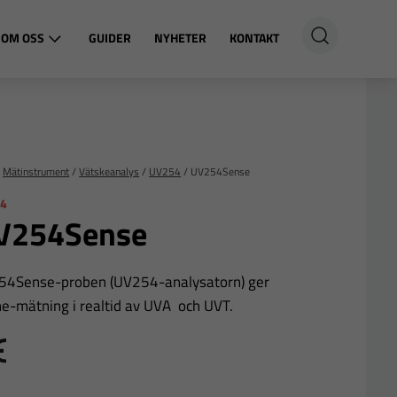
OM OSS
GUIDER
NYHETER
KONTAKT
/
Mätinstrument
/
Vätskeanalys
/
UV254
/
UV254Sense
4
V254Sense
54Sense-proben (UV254-analysatorn) ger
ne-mätning i realtid av UVA och UVT.
E