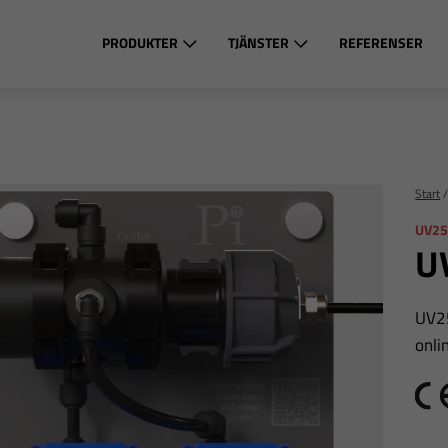
PRODUKTER
TJÄNSTER
REFERENSER
Start
UV25
U
UV2
onli
C