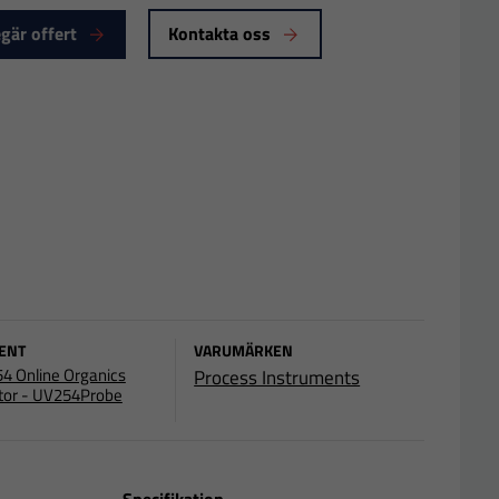
gär offert
Kontakta oss
ENT
VARUMÄRKEN
4 Online Organics
Process Instruments
tor - UV254Probe