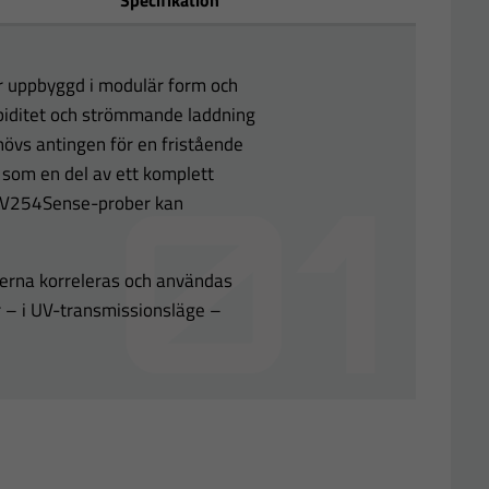
Specifikation
uppbyggd i modulär form och
biditet och strömmande laddning
hövs antingen för en fristående
som en del av ett komplett
 UV254Sense-prober kan
erna korreleras och användas
r – i UV-transmissionsläge –