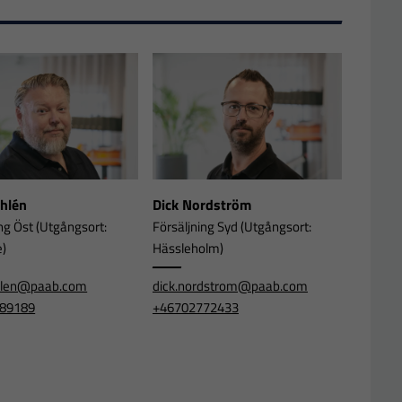
Ahlén
Dick Nordström
ng Öst (Utgångsort:
Försäljning Syd (Utgångsort:
e)
Hässleholm)
ahlen@paab.com
dick.nordstrom@paab.com
89189
+46702772433