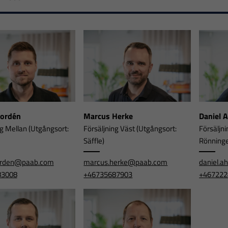
Nordén
Marcus Herke
Daniel 
ng Mellan (Utgångsort:
Försäljning Väst (Utgångsort:
Försäljni
Säffle)
Rönning
orden@paab.com
marcus.herke@paab.com
daniel.
83008
+46735687903
+467222