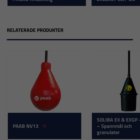
RELATERADE PRODUKTER
Nödvändiga
Dessa
SOLIBA EX & EXGP 
cookies går
PAAB NV13
– Spannmål och
inte att välja
granulater
bort. De