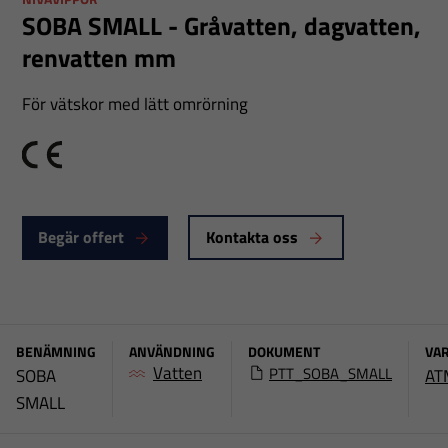
SOBA SMALL - Gråvatten, dagvatten,
renvatten mm
För vätskor med lätt omrörning
CE
Begär offert
Kontakta oss
BENÄMNING
ANVÄNDNING
DOKUMENT
VA
Vatten
PTT_SOBA_SMALL
SOBA
AT
SMALL