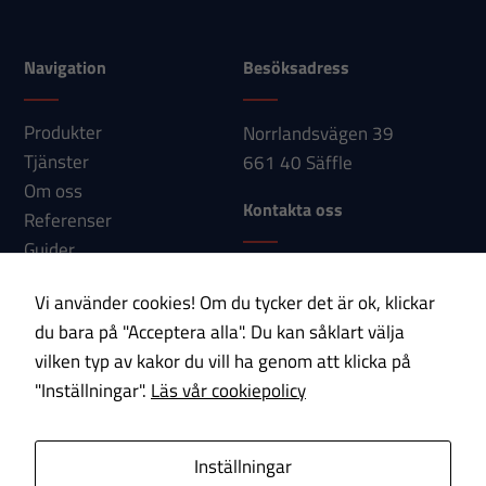
hemsidan
används.
Navigation
Besöksadress
Upplevelse
Produkter
Norrlandsvägen 39
För att vår
Tjänster
661 40 Säffle
hemsida ska
Om oss
prestera så
Kontakta oss
Referenser
bra som
Guider
möjligt under
Telefon: 0533-150 60
Nyheter
ditt besök.
Vi använder cookies! Om du tycker det är ok, klickar
E-post:
Kontakt
Om du nekar
du bara på "Acceptera alla". Du kan såklart välja
info@paab.com
dessa
vilken typ av kakor du vill ha genom att klicka på
cookies
"Inställningar".
Läs vår cookiepolicy
kommer viss
Prenumerera på vårt nyhetsbrev!
funktionalitet
att försvinna
E-post
Inställningar
från