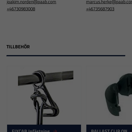
joakim.norden@paab.com
marcus.herke@paab.c
+46730983008
+46735687903
TILLBEHÖR
FIXCAB Infästning
BALLAST CLIP ON