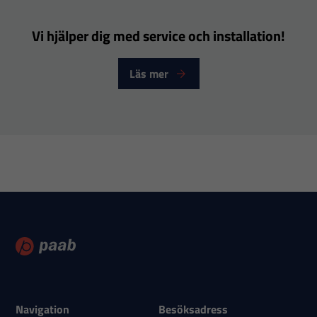
att hemsidan
över huvud
Vi hjälper dig med service och installation!
taget ska
fungera.
Läs mer
Statistik
För att vi ska
kunna
förbättra
hemsidans
funktionalitet
och
uppbyggnad,
baserat på
hur
hemsidan
Navigation
Besöksadress
används.