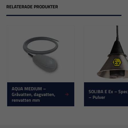
RELATERADE PRODUKTER
Nödvändiga
AQUA MEDIUM –
SOLIBA E Ex – Speci
Dessa
Gråvatten, dagvatten,
– Pulver
cookies går
renvatten mm
inte att välja
bort. De
behövs för