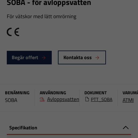
SOBA - för avloppsvatten
För vätskor med lätt omrörning
CE
Begär offert
Kontakta oss
BENÄMNING
ANVÄNDNING
DOKUMENT
VARUM
Avloppsvatten
PTT_SOBA
SOBA
ATMI
Specifikation