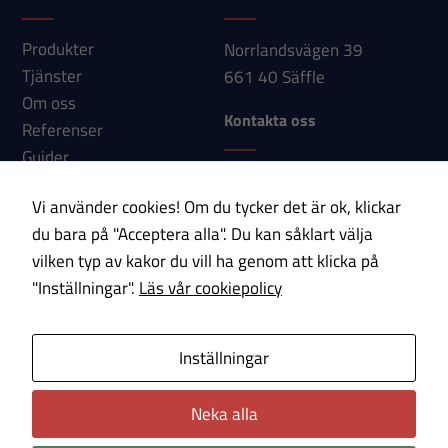
Produkter
Norrlandsvägen 39
Upplevelse
Tjänster
661 40 Säffle
För att vår
Om oss
Kontakta oss
hemsida ska
Referenser
prestera så
Guider
bra som
Telefon: 0533-150 60
Nyheter
möjligt under
Vi använder cookies! Om du tycker det är ok, klickar
E-post:
Kontakt
ditt besök.
du bara på "Acceptera alla". Du kan såklart välja
info@paab.com
Om du nekar
vilken typ av kakor du vill ha genom att klicka på
dessa
"Inställningar".
Läs vår cookiepolicy
Prenumerera på vårt nyhetsbrev!
cookies
kommer viss
E-post
funktionalitet
Inställningar
att försvinna
från
Neka alla
Om cookies
Integritetspolicy
hemsidan.