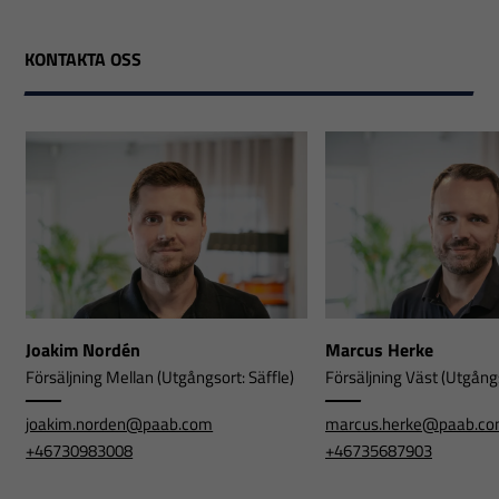
KONTAKTA OSS
Joakim Nordén
Marcus Herke
Försäljning Mellan (Utgångsort: Säffle)
Försäljning Väst (Utgångs
joakim.norden@paab.com
marcus.herke@paab.c
+46730983008
+46735687903