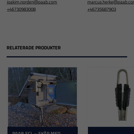
joakim.norden@paab.com
marcus.herke@paab.c
+46730983008
+46735687903
RELATERADE PRODUKTER
PAAB SCL – SKÅP MED