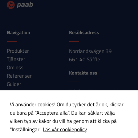
bort. De
behövs för
att hemsidan
över huvud
Navigation
Besöksadress
taget ska
fungera.
Produkter
Norrlandsvägen 39
Tjänster
661 40 Säffle
Om oss
Statistik
Kontakta oss
Referenser
För att vi ska
Guider
kunna
Telefon: 0533-150 60
Nyheter
förbättra
E-post:
Kontakt
hemsidans
Vi använder cookies! Om du tycker det är ok, klickar
info@paab.com
funktionalitet
du bara på "Acceptera alla". Du kan såklart välja
och
vilken typ av kakor du vill ha genom att klicka på
uppbyggnad,
Prenumerera på vårt nyhetsbrev!
"Inställningar".
Läs vår cookiepolicy
baserat på