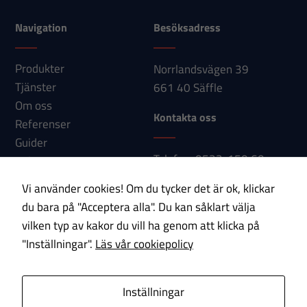
hemsidan
används.
Navigation
Besöksadress
Produkter
Norrlandsvägen 39
Upplevelse
Tjänster
661 40 Säffle
För att vår
Om oss
hemsida ska
Kontakta oss
Referenser
prestera så
bra som
Guider
Telefon: 0533-150 60
möjligt under
Nyheter
E-post:
ditt besök.
Kontakt
Vi använder cookies! Om du tycker det är ok, klickar
Om du nekar
info@paab.com
du bara på "Acceptera alla". Du kan såklart välja
dessa
vilken typ av kakor du vill ha genom att klicka på
cookies
Prenumerera på vårt nyhetsbrev!
"Inställningar".
Läs vår cookiepolicy
kommer viss
funktionalitet
E-post
att försvinna
Inställningar
från