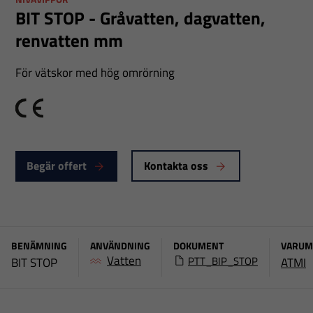
BIT STOP - Gråvatten, dagvatten,
renvatten mm
För vätskor med hög omrörning
CE
Begär offert
Kontakta oss
BENÄMNING
ANVÄNDNING
DOKUMENT
VARUM
Vatten
PTT_BIP_STOP
BIT STOP
ATMI