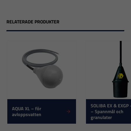
RELATERADE PRODUKTER
Nödvändiga
Dessa
SOLIBA EX & EXGP 
AQUA XL – för
cookies går
– Spannmål och
avloppsvatten
granulater
inte att välja
bort. De