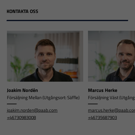
KONTAKTA OSS
Joakim Nordén
Marcus Herke
Försäljning Mellan (Utgångsort: Säffle)
Försäljning Väst (Utgångs
joakim.norden@paab.com
marcus.herke@paab.c
+46730983008
+46735687903