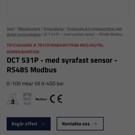
Start
/
Mätinstrument
/
Tryckmätning
/
Tryckgivare & trycktransmittrar med
digital kommunikation
/
DCT 531P – med syrafast sensor – RS485 Modbus
TRYCKGIVARE & TRYCKTRANSMITTRAR MED DIGITAL
KOMMUNIKATION
DCT 531P - med syrafast sensor -
RS485 Modbus
0-100 mbar till 0-400 bar
A3
EHEDG Certified
Modbus
CE
Begär offert
Kontakta oss