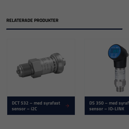
RELATERADE PRODUKTER
Nödvändiga
Dessa
DCT 532 – med syrafast
DS 350 – med syraf
cookies går
sensor – i2C
sensor – IO-LINK
inte att välja
bort. De
behövs för