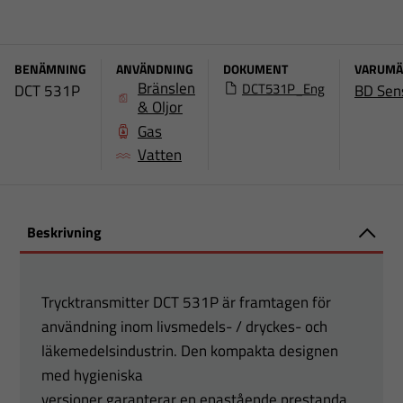
BENÄMNING
ANVÄNDNING
DOKUMENT
VARUMÄ
Bränslen
DCT531P_Eng
DCT 531P
BD Sen
& Oljor
Gas
Vatten
Beskrivning
Trycktransmitter DCT 531P är framtagen för
användning inom livsmedels- / dryckes- och
läkemedelsindustrin. Den kompakta designen
med hygieniska
versioner garanterar en enastående prestanda