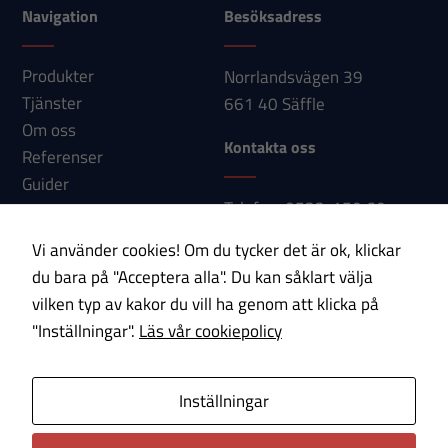
används.
Navigation
Besöksadress
Produkter
Norrlandsvägen 39
Upplevelse
Tjänster
661 40 Säffle
För att vår
Om oss
hemsida ska
Kontakta oss
Referenser
prestera så
Guider
bra som
Telefon: 0533-150 60
Nyheter
möjligt under
E-post:
Kontakt
ditt besök.
Vi använder cookies! Om du tycker det är ok, klickar
info@paab.com
Om du nekar
du bara på "Acceptera alla". Du kan såklart välja
dessa
vilken typ av kakor du vill ha genom att klicka på
Prenumerera på vårt nyhetsbrev!
cookies
"Inställningar".
Läs vår cookiepolicy
kommer viss
funktionalitet
E-post
Inställningar
att försvinna
från
Om cookies
Integritetspolicy