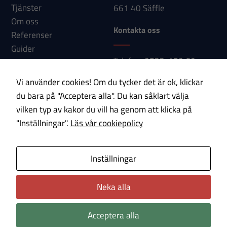
Tjänster
661 40 Säffle
Om oss
Upplevelse
Kontakta oss
Referenser
För att vår
Guider
hemsida ska
Telefon: 0533-150 60
Nyheter
prestera så
E-post:
Kontakt
bra som
Vi använder cookies! Om du tycker det är ok, klickar
info@paab.com
möjligt under
du bara på "Acceptera alla". Du kan såklart välja
ditt besök.
vilken typ av kakor du vill ha genom att klicka på
Om du nekar
Prenumerera på vårt nyhetsbrev!
"Inställningar".
Läs vår cookiepolicy
dessa
cookies
E-post
kommer viss
Inställningar
funktionalitet
Om cookies
Integritetspolicy
att försvinna
Neka alla
från
hemsidan.
Acceptera alla