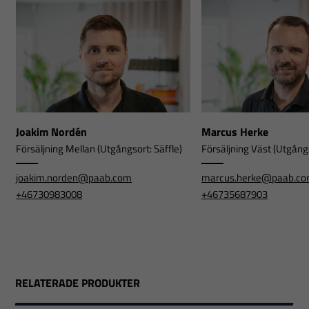
Joakim Nordén
Marcus Herke
Försäljning Mellan (Utgångsort: Säffle)
Försäljning Väst (Utgångs
joakim.norden@paab.com
marcus.herke@paab.c
+46730983008
+46735687903
RELATERADE PRODUKTER