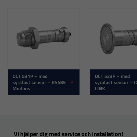
DCT 531P – med
DCT 533P – med
syrafast sensor – RS485
syrafast sensor – I
Nödvändiga
Modbus
LINK
Dessa
cookies går
inte att välja
bort. De
behövs för
att hemsidan
Vi hjälper dig med service och installation!