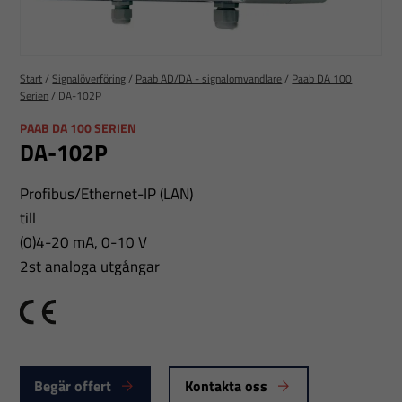
Start
/
Signalöverföring
/
Paab AD/DA - signalomvandlare
/
Paab DA 100
Serien
/
DA-102P
PAAB DA 100 SERIEN
DA-102P
Profibus/Ethernet-IP (LAN)
till
(0)4-20 mA, 0-10 V
2st analoga utgångar
CE
Begär offert
Kontakta oss