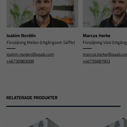
Joakim Nordén
Marcus Herke
Försäljning Mellan (Utgångsort: Säffle)
Försäljning Väst (Utgångs
joakim.norden@paab.com
marcus.herke@paab.c
+46730983008
+46735687903
RELATERADE PRODUKTER