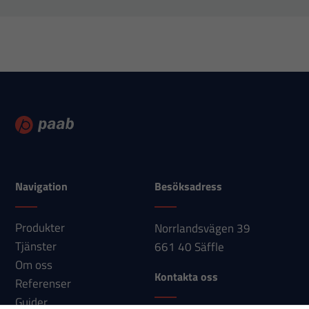
Statistik
För att vi ska
kunna
förbättra
hemsidans
funktionalitet
och
uppbyggnad,
Navigation
Besöksadress
baserat på
hur
Produkter
Norrlandsvägen 39
hemsidan
Tjänster
661 40 Säffle
används.
Om oss
Kontakta oss
Referenser
Upplevelse
Guider