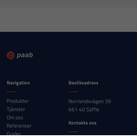
Statistik
För att vi ska
kunna
förbättra
hemsidans
funktionalitet
och
uppbyggnad,
Navigation
Besöksadress
baserat på
hur
Produkter
Norrlandsvägen 39
hemsidan
Tjänster
661 40 Säffle
används.
Om oss
Kontakta oss
Referenser
Upplevelse
Guider