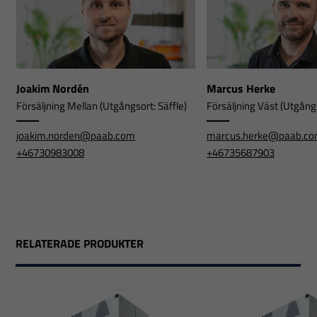
Joakim Nordén
Marcus Herke
Försäljning Mellan (Utgångsort: Säffle)
Försäljning Väst (Utgångs
joakim.norden@paab.com
marcus.herke@paab.c
+46730983008
+46735687903
RELATERADE PRODUKTER