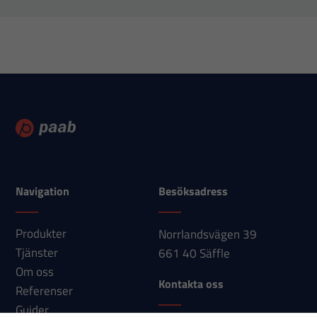
Statistik
För att vi ska
kunna
förbättra
hemsidans
funktionalitet
och
uppbyggnad,
Navigation
Besöksadress
baserat på
hur
Produkter
Norrlandsvägen 39
hemsidan
Tjänster
661 40 Säffle
används.
Om oss
Kontakta oss
Referenser
Upplevelse
Guider