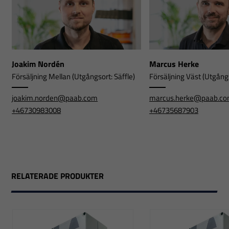
Joakim Nordén
Marcus Herke
Försäljning Mellan (Utgångsort: Säffle)
Försäljning Väst (Utgångs
joakim.norden@paab.com
marcus.herke@paab.c
+46730983008
+46735687903
RELATERADE PRODUKTER