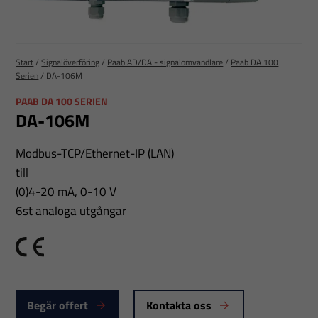
Start
/
Signalöverföring
/
Paab AD/DA - signalomvandlare
/
Paab DA 100
Serien
/
DA-106M
PAAB DA 100 SERIEN
DA-106M
Modbus-TCP/Ethernet-IP (LAN)
till
(0)4-20 mA, 0-10 V
6st analoga utgångar
CE
Begär offert
Kontakta oss