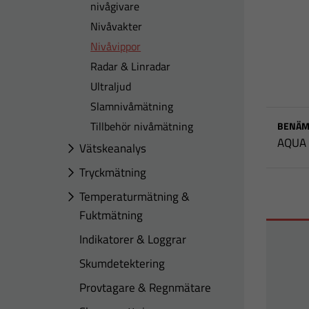
nivågivare
Nivåvakter
Nivåvippor
Radar & Linradar
Ultraljud
Slamnivåmätning
Tillbehör nivåmätning
BENÄM
AQUA
Vätskeanalys
Tryckmätning
Temperaturmätning &
Fuktmätning
Indikatorer & Loggrar
Skumdetektering
Provtagare & Regnmätare