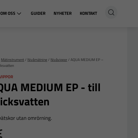
OM OSS
GUIDER
NYHETER
KONTAKT
/
Mätinstrument
/
Nivåmätning
/
Nivåvippor
/
AQUA MEDIUM EP –
icksvatten
VIPPOR
QUA MEDIUM EP - till
icksvatten
vätskor utan omrörning.
E