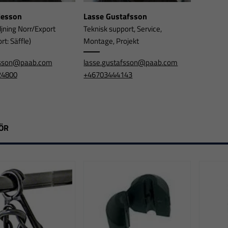
rjesson
Lasse Gustafsson
ljning Norr/Export
Teknisk support, Service,
t: Säffle)
Montage, Projekt
jesson@paab.com
lasse.gustafsson@paab.com
24800
+46703444143
ÖR