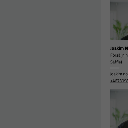
Joakim 
Försäljni
Säffle)
joakim.n
+467309