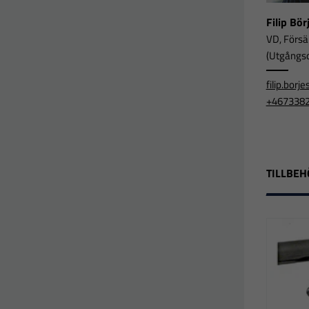
Filip Bö
VD, Försä
(Utgångsor
filip.bor
+467338
TILLBEH