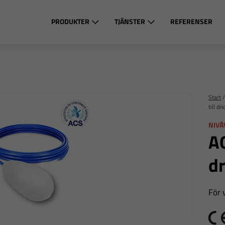
PRODUKTER
TJÄNSTER
REFERENSER
Start
till dr
NIVÅ
A
dr
För 
C