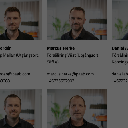
Nordén
Marcus Herke
Daniel 
ng Mellan (Utgångsort:
Försäljning Väst (Utgångsort:
Försäljni
Säffle)
Rönning
orden@paab.com
marcus.herke@paab.com
daniel.
83008
+46735687903
+467222