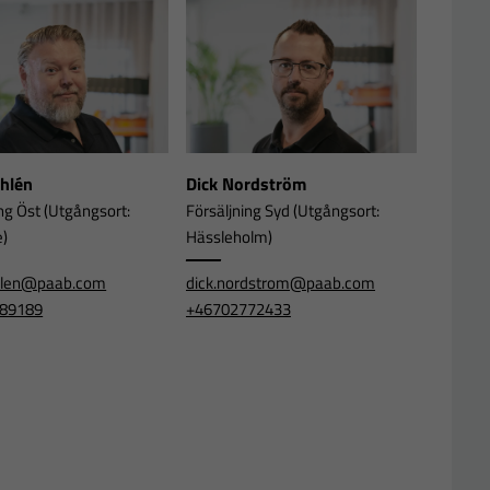
Ahlén
Dick Nordström
ng Öst (Utgångsort:
Försäljning Syd (Utgångsort:
e)
Hässleholm)
ahlen@paab.com
dick.nordstrom@paab.com
89189
+46702772433