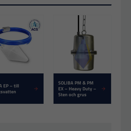
SOLIBA PM & PM
 EP – till
EX – Heavy Duty –
ksvatten
Sten och grus