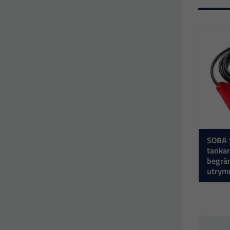
SOBA 
tankar
begrä
utrym