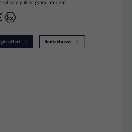
rial som pulver, granulater etc.
E
Ex
gär offert
Kontakta oss