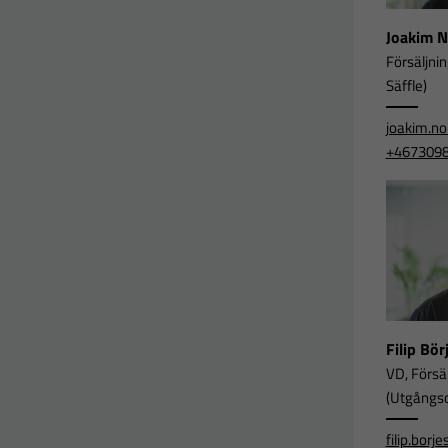
Joakim 
Försäljni
Säffle)
joakim.n
+467309
Filip Bö
VD, Försä
(Utgångsor
filip.bor