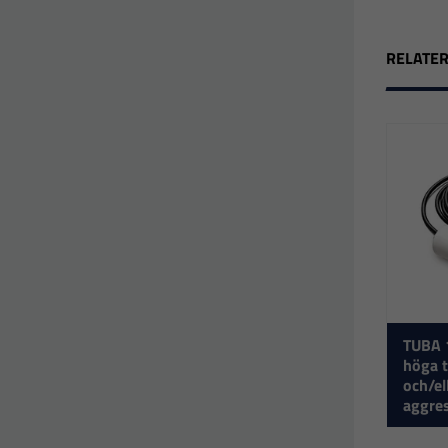
RELATE
TUBA 1
höga 
och/el
aggres