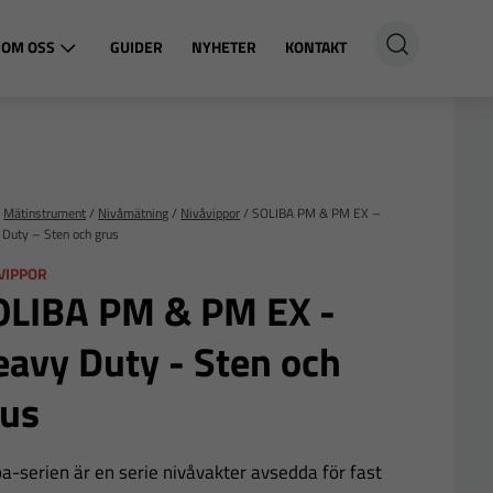
OM OSS
GUIDER
NYHETER
KONTAKT
/
Mätinstrument
/
Nivåmätning
/
Nivåvippor
/
SOLIBA PM & PM EX –
Duty – Sten och grus
VIPPOR
OLIBA PM & PM EX -
avy Duty - Sten och
rus
ba-serien är en serie nivåvakter avsedda för fast