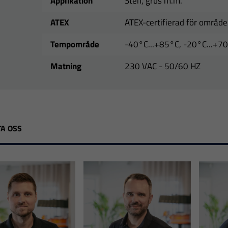
Applikation
Sten, grus m.m.
ATEX
ATEX-certifierad för områd
Tempområde
-40°C...+85°C, -20°C...+7
Matning
230 VAC - 50/60 HZ
A OSS