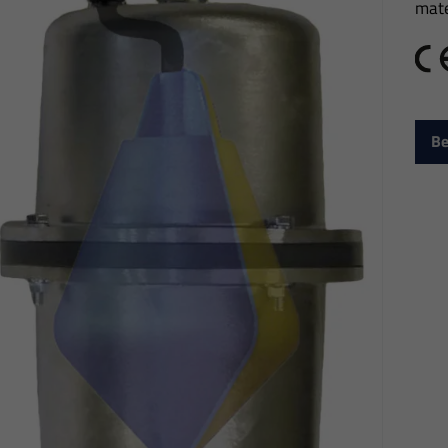
mate
C
Be