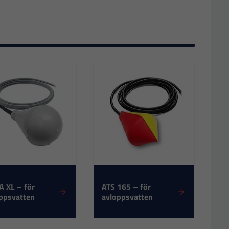
 XL – för
ATS 165 – för
ppsvatten
avloppsvatten