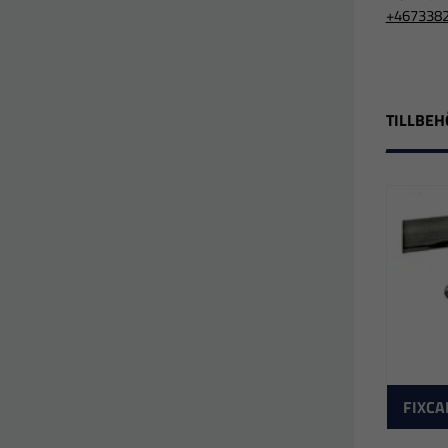
+467338
TILLBEH
FIXCA