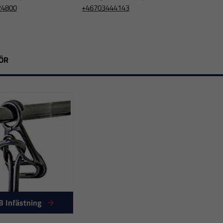
24800
+46703444143
ÖR
B Infästning