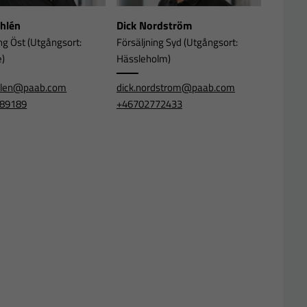
Ahlén
Dick Nordström
ng Öst (Utgångsort:
Försäljning Syd (Utgångsort:
e)
Hässleholm)
ahlen@paab.com
dick.nordstrom@paab.com
89189
+46702772433