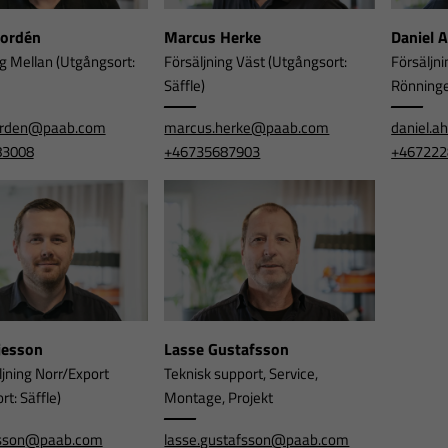
Nordén
Marcus Herke
Daniel 
ng Mellan (Utgångsort:
Försäljning Väst (Utgångsort:
Försäljni
Säffle)
Rönning
orden@paab.com
marcus.herke@paab.com
daniel.
83008
+46735687903
+467222
rjesson
Lasse Gustafsson
ljning Norr/Export
Teknisk support, Service,
t: Säffle)
Montage, Projekt
jesson@paab.com
lasse.gustafsson@paab.com