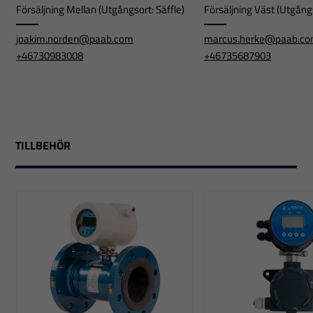
Försäljning Mellan (Utgångsort: Säffle)
Försäljning Väst (Utgångs
joakim.norden@paab.com
marcus.herke@paab.c
+46730983008
+46735687903
TILLBEHÖR