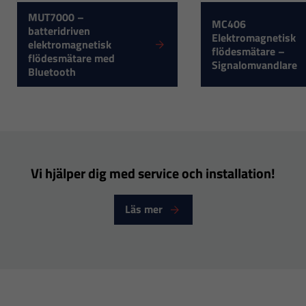
MUT7000 –
inte att välja
MC406
batteridriven
bort. De
Elektromagnetisk
elektromagnetisk
flödesmätare –
behövs för
flödesmätare med
Signalomvandlare
att hemsidan
Bluetooth
över huvud
taget ska
fungera.
Vi hjälper dig med service och installation!
Statistik
För att vi ska
Läs mer
kunna
förbättra
hemsidans
funktionalitet
och
uppbyggnad,