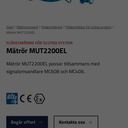
Start
/
Mätinstrument
/
Flödesmätning
/
Flödesmätare för slutna system
/
Mätrör MUT2200EL
FLÖDESMÄTARE FÖR SLUTNA SYSTEM
Mätrör MUT2200EL
Mätrör MUT2200EL passar tillsammans med
signalomvandlare MC608 och MC406.
IECEx
CE
Ex
Begär offert
Kontakta oss