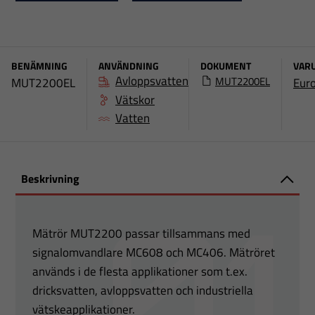
BENÄMNING
ANVÄNDNING
DOKUMENT
VAR
Avloppsvatten
MUT2200EL
MUT2200EL
Eur
Vätskor
Vatten
Beskrivning
Mätrör MUT2200 passar tillsammans med
signalomvandlare MC608 och MC406. Mätröret
används i de flesta applikationer som t.ex.
dricksvatten, avloppsvatten och industriella
vätskeapplikationer.