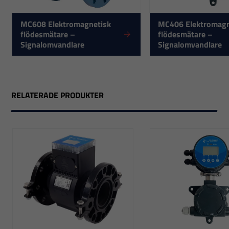
MC608 Elektromagnetisk
MC406 Elektromagn
flödesmätare –
flödesmätare –
Signalomvandlare
Signalomvandlare
RELATERADE PRODUKTER
Nödvändiga
Dessa
cookies går