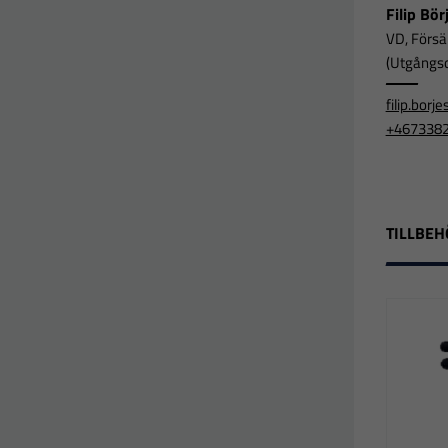
Filip Bö
VD, Försä
(Utgångsor
filip.bor
+467338
TILLBEH