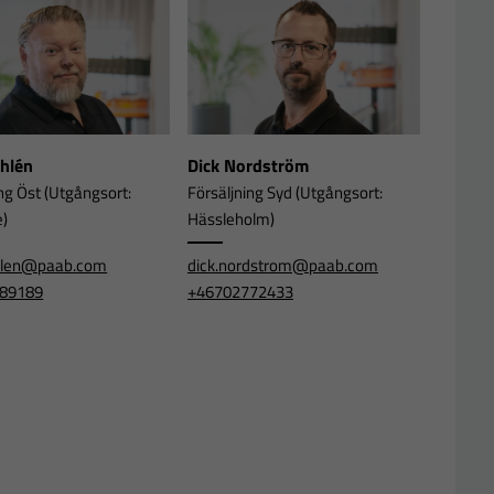
Ahlén
Dick Nordström
ng Öst (Utgångsort:
Försäljning Syd (Utgångsort:
e)
Hässleholm)
ahlen@paab.com
dick.nordstrom@paab.com
89189
+46702772433