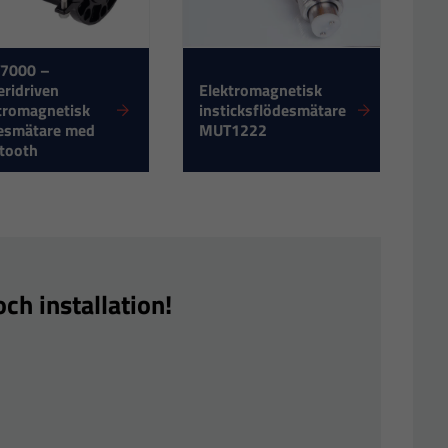
7000 –
eridriven
Elektromagnetisk
tromagnetisk
insticksflödesmätare
esmätare med
MUT1222
tooth
ch installation!