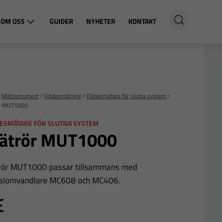
OM OSS
GUIDER
NYHETER
KONTAKT
/
Mätinstrument
/
Flödesmätning
/
Flödesmätare för slutna system
/
r MUT1000
ESMÄTARE FÖR SLUTNA SYSTEM
ätrör MUT1000
rör MUT1000 passar tillsammans med
nalomvandlare MC608 och MC406.
E