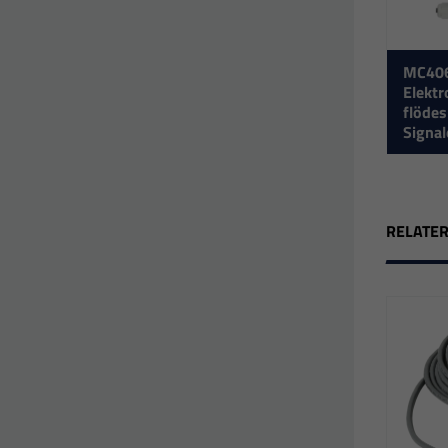
MC40
Elekt
flöde
Signa
RELATE