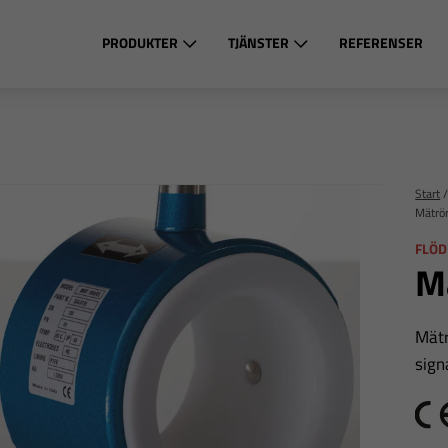
PRODUKTER
TJÄNSTER
REFERENSER
Start
Mätrö
FLÖD
M
Mät
sig
C