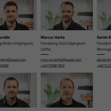
Nordén
Marcus Herke
Daniel 
ng Mellan (Utgångsort:
Försäljning Väst (Utgångsort:
Försäljni
Säffle)
Rönning
orden@paab.com
marcus.herke@paab.com
daniel.
83008
+46735687903
+467222