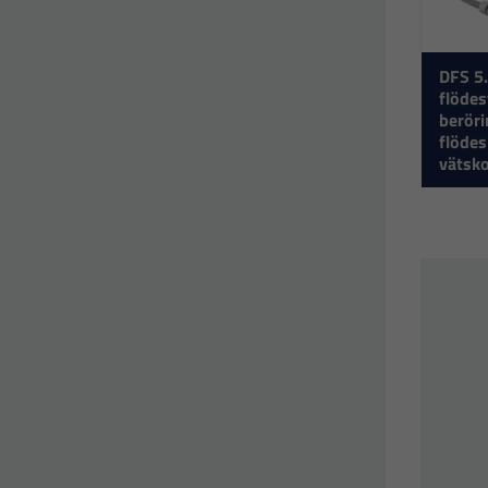
DFS 5.
flödes
beröri
flöde
vätsk