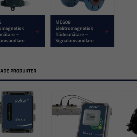
6
MC608
romagnetisk
Elektromagnetisk
smätare –
flödesmätare –
lomvandlare
Signalomvandlare
RADE PRODUKTER
Nödvändiga
Dessa
cookies går
inte att välja