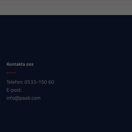
hur
hemsidan
används.
Upplevelse
För att vår
hemsida ska
prestera så
Kontakta oss
bra som
möjligt under
Telefon: 0533-150 60
ditt besök.
E-post:
Om du nekar
info@paab.com
dessa
cookies
kommer viss
funktionalitet
att försvinna