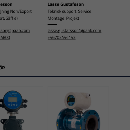
rjesson
Lasse Gustafsson
ljning Norr/Export
Teknisk support, Service,
t: Säffle)
Montage, Projekt
jesson@paab.com
lasse.gustafsson@paab.com
24800
+46703444143
ÖR