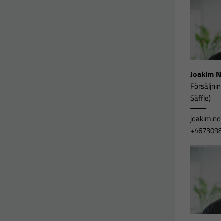
Joakim 
Försäljni
Säffle)
joakim.n
+467309