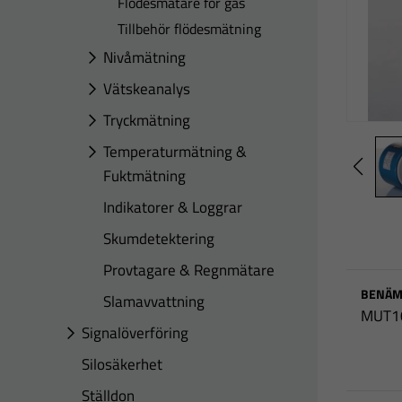
Flödesmätare för gas
Tillbehör flödesmätning
Nivåmätning
Vätskeanalys
Tryckmätning
Temperaturmätning &
Fuktmätning
Indikatorer & Loggrar
Skumdetektering
Provtagare & Regnmätare
BENÄM
Slamavvattning
MUT1
Signalöverföring
Silosäkerhet
Ställdon