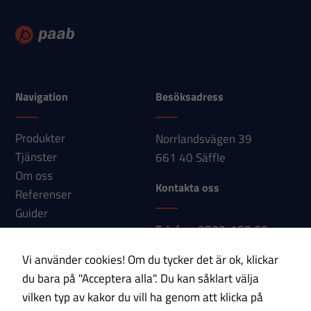
Statistik
För att vi ska
kunna
förbättra
hemsidans
Navigation
Besöksadress
funktionalitet
och
uppbyggnad,
Produkter
Norrlandsvägen 39
baserat på
Tjänster
661 40 Säffle
hur
Om oss
Kontakta oss
hemsidan
Referenser
används.
Guider
Telefon: 0533-150 60
Nyheter
E-post:
Kontakt
Vi använder cookies! Om du tycker det är ok, klickar
Upplevelse
info@paab.com
du bara på "Acceptera alla". Du kan såklart välja
För att vår
vilken typ av kakor du vill ha genom att klicka på
hemsida ska
Prenumerera på vårt nyhetsbrev!