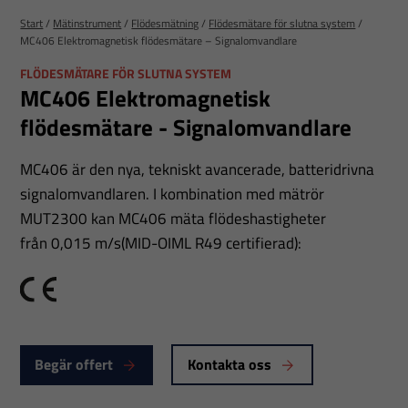
Start
/
Mätinstrument
/
Flödesmätning
/
Flödesmätare för slutna system
/
MC406 Elektromagnetisk flödesmätare – Signalomvandlare
FLÖDESMÄTARE FÖR SLUTNA SYSTEM
MC406 Elektromagnetisk
flödesmätare - Signalomvandlare
MC406 är den nya, tekniskt avancerade, batteridrivna
signalomvandlaren. I kombination med mätrör
MUT2300 kan MC406 mäta flödeshastigheter
från 0,015 m/s(MID-OIML R49 certifierad):
CE
Begär offert
Kontakta oss