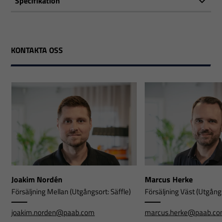
Specifikation
KONTAKTA OSS
Joakim Nordén
Marcus Herke
Försäljning Mellan (Utgångsort: Säffle)
Försäljning Väst (Utgångs
joakim.norden@paab.com
marcus.herke@paab.c