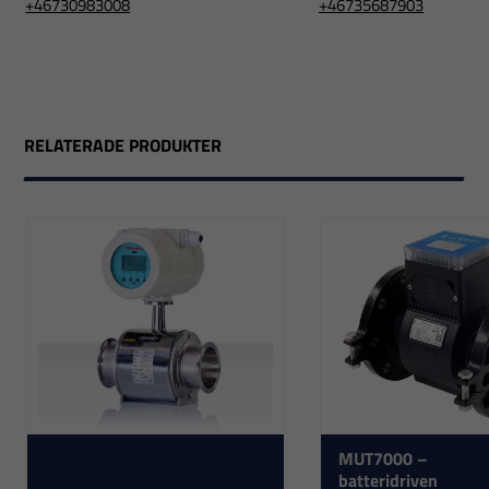
+46730983008
+46735687903
RELATERADE PRODUKTER
MUT7000 –
batteridriven