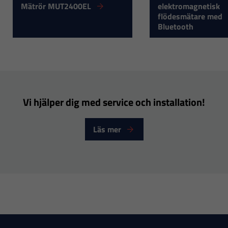
Mätrör MUT2400EL
elektromagnetisk
flödesmätare med
Bluetooth
Nödvändiga
Dessa
Vi hjälper dig med service och installation!
cookies går
inte att välja
Läs mer
bort. De
behövs för
att hemsidan
över huvud
taget ska
fungera.