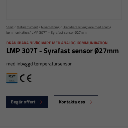
Start
/
Mätinstrument
/
Nivåmätning
/
Dränkbara Nivågivare med analog
kommunikation
/
LMP 307T – Syrafast sensor Ø27mm
DRÄNKBARA NIVÅGIVARE MED ANALOG KOMMUNIKATION
LMP 307T - Syrafast sensor Ø27mm
med inbyggd temperatursensor
DVGW
CE
Begär offert
Kontakta oss