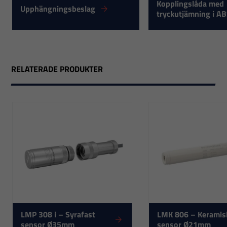
Kopplingslåda med
Upphängningsbeslag
tryckutjämning i AB
RELATERADE PRODUKTER
Nödvändiga
Dessa
cookies går
inte att välja
LMP 308 i – Syrafast
LMK 806 – Keramis
sensor Ø35mm
sensor Ø21mm
bort. De