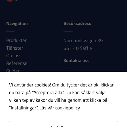
hemsidan
används.
Navigation
Besöksadress
Upplevelse
Produkter
För att vår
Norrlandsvägen 39
hemsida ska
Tjänster
661 40 Säffle
prestera så
Om oss
Kontakta oss
bra som
Referenser
möjligt under
Guider
ditt besök.
Telefon: 0533-150 60
Nyheter
Om du nekar
Vi använder cookies! Om du tycker det är ok, klickar
E-post:
Kontakt
dessa
du bara på "Acceptera alla". Du kan såklart välja
info@paab.com
cookies
vilken typ av kakor du vill ha genom att klicka på
kommer viss
"Inställningar".
Läs vår cookiepolicy
Prenumerera på vårt nyhetsbrev!
funktionalitet
att försvinna
E-post