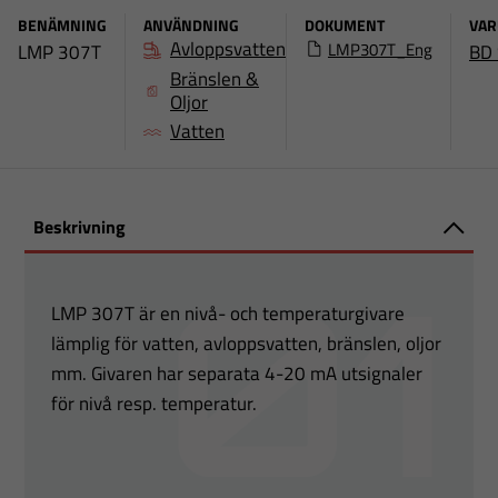
BENÄMNING
ANVÄNDNING
DOKUMENT
VA
Avloppsvatten
LMP307T_Eng
LMP 307T
BD 
Bränslen &
Oljor
Vatten
Beskrivning
LMP 307T är en nivå- och temperaturgivare
lämplig för vatten, avloppsvatten, bränslen, oljor
mm. Givaren har separata 4-20 mA utsignaler
för nivå resp. temperatur.