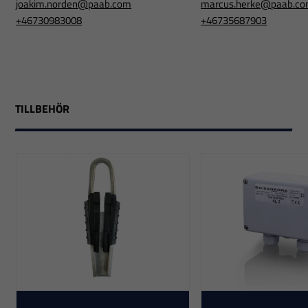
joakim.norden@paab.com
marcus.herke@paab.c
+46730983008
+46735687903
TILLBEHÖR