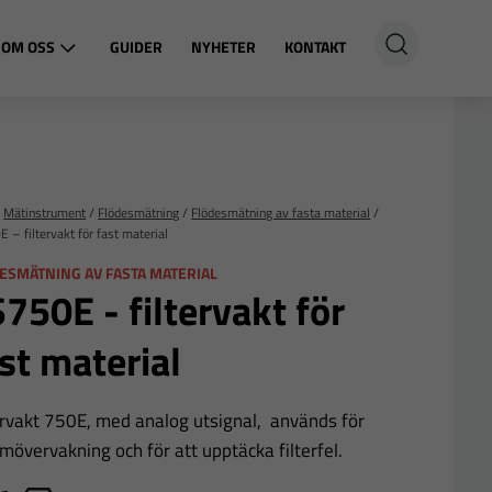
OM OSS
GUIDER
NYHETER
KONTAKT
/
Mätinstrument
/
Flödesmätning
/
Flödesmätning av fasta material
/
 – filtervakt för fast material
ESMÄTNING AV FASTA MATERIAL
750E - filtervakt för
st material
ervakt 750E, med analog utsignal, används för
övervakning och för att upptäcka filterfel.