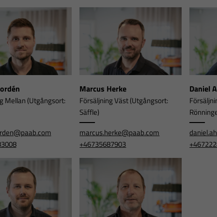
Nordén
Marcus Herke
Daniel 
ng Mellan (Utgångsort:
Försäljning Väst (Utgångsort:
Försäljni
Säffle)
Rönning
orden@paab.com
marcus.herke@paab.com
daniel.
83008
+46735687903
+467222