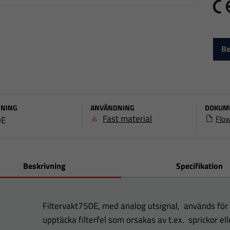
C
Be
NING
ANVÄNDNING
DOKUM
Fast material
Flo
0E
Beskrivning
Specifikation
Filtervakt750E, med analog utsignal, används fö
upptäcka filterfel som orsakas av t.ex. sprickor ell