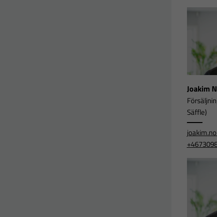
Joakim 
Försäljni
Säffle)
joakim.n
+467309