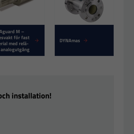
Aguard M –
esvakt för fast
DYNAmas
rial med relä-
r analogutgång
ch installation!