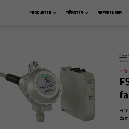
PRODUKTER
TJÄNSTER
REFERENSER
Start
FS750E
FLÖD
FS
fa
Filt
damm