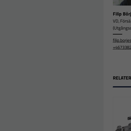
Filip Bö
VD, Försä
(Utgångsor
filip.bor
+467338
RELATE