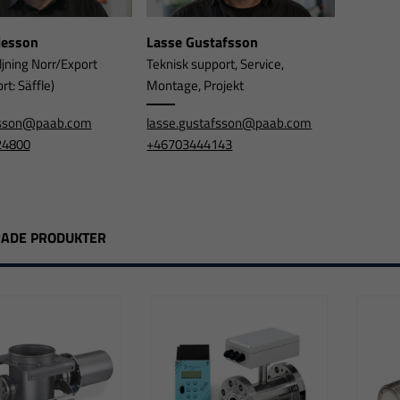
rjesson
Lasse Gustafsson
ljning Norr/Export
Teknisk support, Service,
t: Säffle)
Montage, Projekt
jesson@paab.com
lasse.gustafsson@paab.com
24800
+46703444143
RADE PRODUKTER