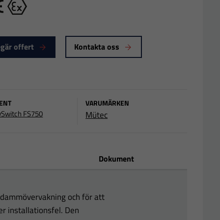
E
Ex
gär offert
Kontakta oss
ENT
VARUMÄRKEN
wSwitch FS750
Mütec
Dokument
r dammövervakning och för att
er installationsfel. Den