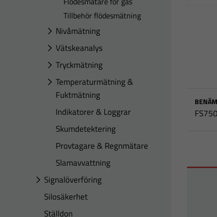
Flödesmätare för gas
Tillbehör flödesmätning
Nivåmätning
Vätskeanalys
Tryckmätning
Temperaturmätning &
Fuktmätning
BENÄM
Indikatorer & Loggrar
FS75
Skumdetektering
Provtagare & Regnmätare
Slamavvattning
Signalöverföring
Silosäkerhet
Ställdon