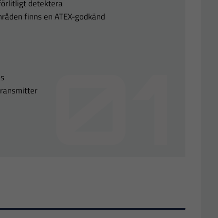
förlitligt detektera
områden finns en ATEX-godkänd
as
transmitter