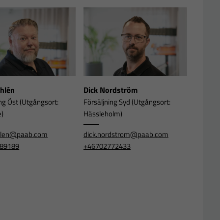
Ahlén
Dick Nordström
ng Öst (Utgångsort:
Försäljning Syd (Utgångsort:
e)
Hässleholm)
ahlen@paab.com
dick.nordstrom@paab.com
89189
+46702772433