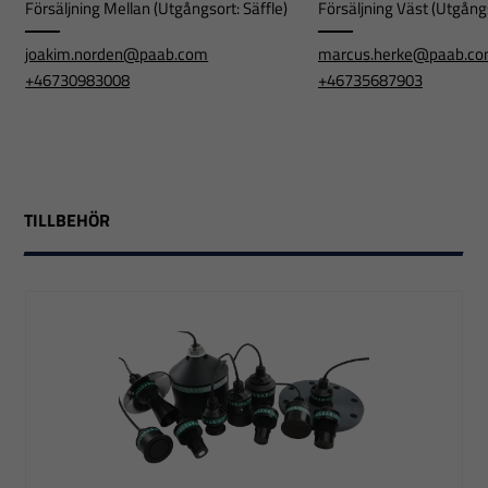
Försäljning Mellan (Utgångsort: Säffle)
Försäljning Väst (Utgångs
joakim.norden@paab.com
marcus.herke@paab.c
+46730983008
+46735687903
TILLBEHÖR
Nödvändiga
Dessa
cookies går