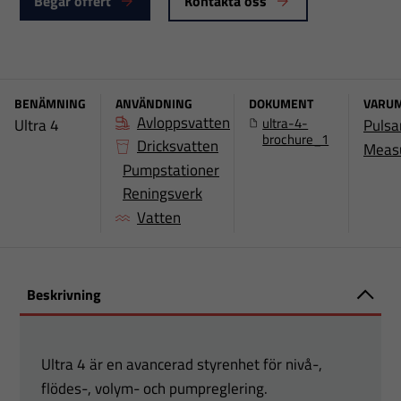
Begär offert
Kontakta oss
BENÄMNING
ANVÄNDNING
DOKUMENT
VARU
Avloppsvatten
ultra-4-
Ultra 4
Pulsa
brochure_1
Dricksvatten
Meas
Pumpstationer
Reningsverk
Vatten
Beskrivning
Ultra 4 är en avancerad styrenhet för nivå-,
flödes-, volym- och pumpreglering.