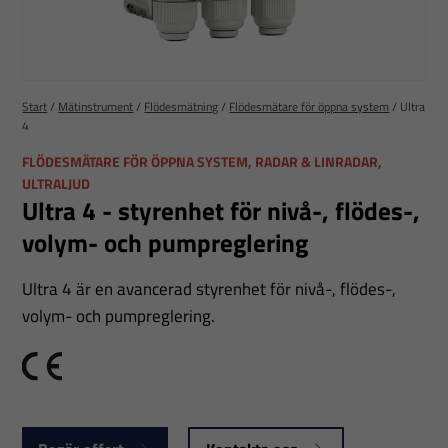
Start
/
Mätinstrument
/
Flödesmätning
/
Flödesmätare för öppna system
/
Ultra
4
FLÖDESMÄTARE FÖR ÖPPNA SYSTEM, RADAR & LINRADAR,
ULTRALJUD
Ultra 4 - styrenhet för nivå-, flödes-,
volym- och pumpreglering
Ultra 4 är en avancerad styrenhet för nivå-, flödes-,
volym- och pumpreglering.
CE