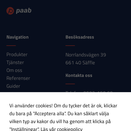
att försvinna
från
hemsidan.
Navigation
Besöksadress
Marknadsföring
Genom att dela
Produkter
Norrlandsvägen 39
med dig av dina
Tjänster
661 40 Säffle
intressen och ditt
Om oss
beteende när du
Kontakta oss
Referenser
surfar ökar du
chansen att få se
Guider
Telefon: 0533-150 60
personligt
Nyheter
E-post:
anpassat innehåll
Kontakt
Vi använder cookies! Om du tycker det är ok, klickar
och erbjudanden.
info@paab.com
du bara på "Acceptera alla". Du kan såklart välja
vilken typ av kakor du vill ha genom att klicka på
Prenumerera på vårt nyhetsbrev!
"Inställningar".
Läs vår cookiepolicy