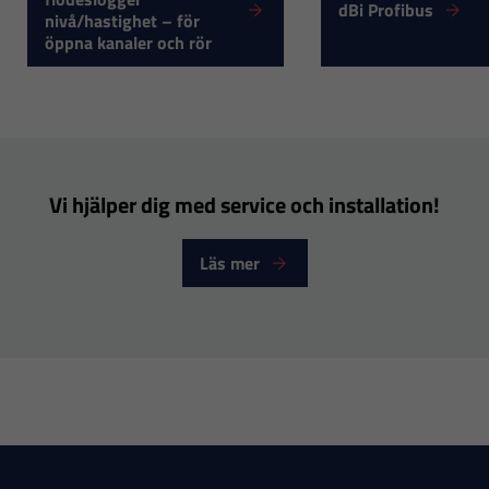
dBi Profibus
hur
nivå/hastighet – för
öppna kanaler och rör
hemsidan
används.
Upplevelse
För att vår
Vi hjälper dig med service och installation!
hemsida ska
prestera så
Läs mer
bra som
möjligt under
ditt besök.
Om du nekar
dessa
cookies
kommer viss
funktionalitet