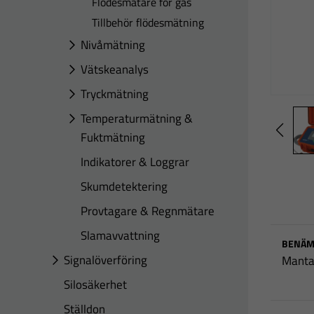
Flödesmätare för gas
Tillbehör flödesmätning
Nivåmätning
Vätskeanalys
Tryckmätning
Temperaturmätning &
Fuktmätning
Indikatorer & Loggrar
Skumdetektering
Provtagare & Regnmätare
Slamavvattning
BENÄM
Signalöverföring
Manta
Silosäkerhet
Ställdon