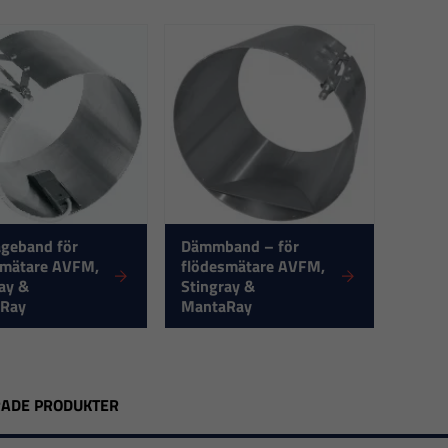
geband för
Dämmband – för
smätare AVFM,
flödesmätare AVFM,
ay &
Stingray &
Ray
MantaRay
RADE PRODUKTER
Nödvändiga