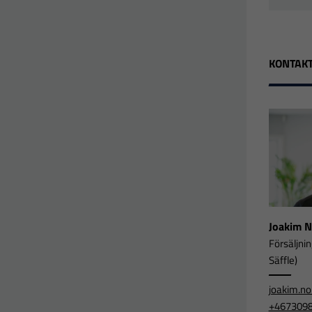
KONTAKT
Joakim 
Försäljni
Säffle)
joakim.n
+467309