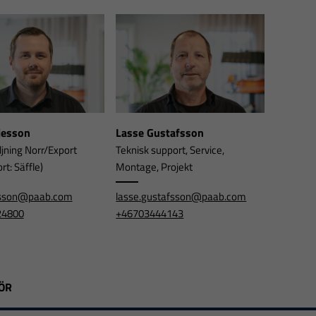
rjesson
Lasse Gustafsson
ljning Norr/Export
Teknisk support, Service,
t: Säffle)
Montage, Projekt
jesson@paab.com
lasse.gustafsson@paab.com
24800
+46703444143
ÖR