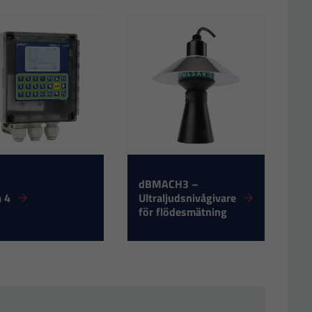
dBMACH3 –
a 4
Ultraljudsnivågivare
för flödesmätning