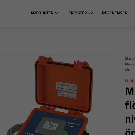
PRODUKTER
TJÄNSTER
REFERENSER
Start
MantaR
rör
FLÖD
M
f
ni
öp