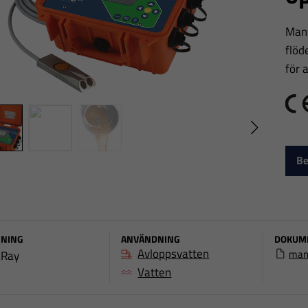
Mant
flöd
för 
C
Be
NING
ANVÄNDNING
DOKUM
Avloppsvatten
man
Ray
Vatten