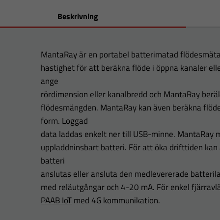
Beskrivning
MantaRay är en portabel batterimatad flödesmät
hastighet för att beräkna flöde i öppna kanaler elle
ange
rördimension eller kanalbredd och MantaRay beräk
flödesmängden. MantaRay kan även beräkna flöde
form. Loggad
data laddas enkelt ner till USB-minne. MantaRay 
uppladdninsbart batteri. För att öka drifttiden ka
batteri
anslutas eller ansluta den medlevererade batterila
med reläutgångar och 4-20 mA. För enkel fjärrav
PAAB IoT
med 4G kommunikation.