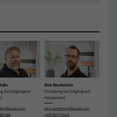
Ahlén
Dick Nordström
ng Öst (Utgångsort:
Försäljning Syd (Utgångsort:
e)
Hässleholm)
ahlen@paab.com
dick.nordstrom@paab.com
89189
+46702772433