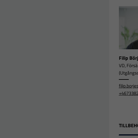
Filip Bö
VD, Försä
(Utgångsor
filip.bor
+467338
TILLBEH