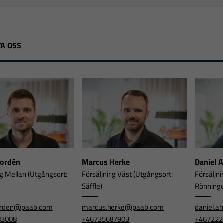
A OSS
Nordén
Marcus Herke
Daniel 
ng Mellan (Utgångsort:
Försäljning Väst (Utgångsort:
Försäljni
Säffle)
Rönning
orden@paab.com
marcus.herke@paab.com
daniel.
83008
+46735687903
+467222