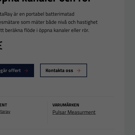
aRay är en portabel batterimatad
esmätare som mäter både nivå och hastighet
att beräkna flöde i öppna kanaler eller rör.
E
gär offert
Kontakta oss
ENT
VARUMÄRKEN
taray
Pulsar Measurment