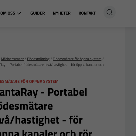
OM OSS
GUIDER
NYHETER
KONTAKT
/
Mätinstrument
https://youtu.be/oSdUiqFj2-o
/
Flödesmätning
/
Flödesmätare för öppna system
/
ay – Portabel flödesmätare nivå/hastighet – för öppna kanaler och
ESMÄTARE FÖR ÖPPNA SYSTEM
antaRay - Portabel
lödesmätare
vå/hastighet - för
pna kanaler och rör