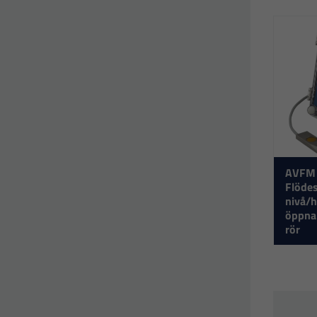
AVFM 
Flöde
nivå/h
öppna 
rör