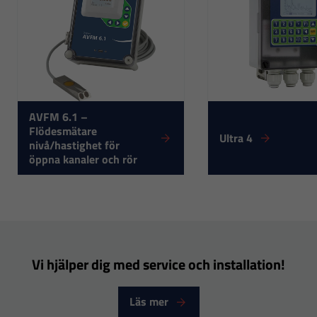
Nödvändiga
Dessa
cookies går
inte att välja
bort. De
behövs för
att hemsidan
AVFM 6.1 –
Flödesmätare
över huvud
Ultra 4
nivå/hastighet för
taget ska
öppna kanaler och rör
fungera.
Statistik
För att vi ska
kunna
Vi hjälper dig med service och installation!
förbättra
hemsidans
Läs mer
funktionalitet