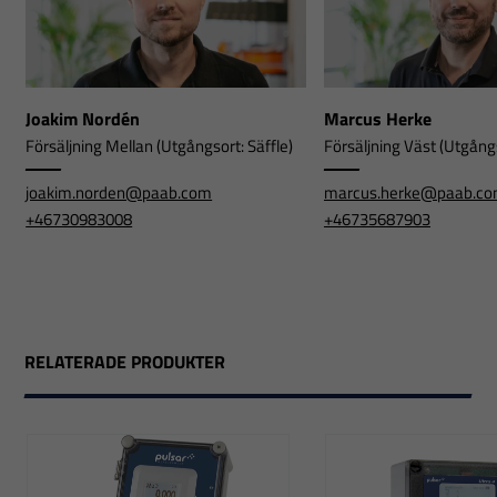
Joakim Nordén
Marcus Herke
Försäljning Mellan (Utgångsort: Säffle)
Försäljning Väst (Utgångs
joakim.norden@paab.com
marcus.herke@paab.c
+46730983008
+46735687903
RELATERADE PRODUKTER