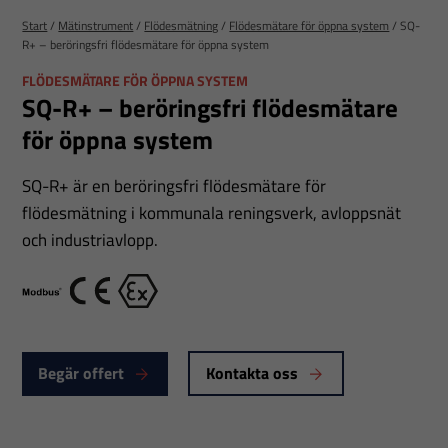
Start
/
Mätinstrument
/
Flödesmätning
/
Flödesmätare för öppna system
/
SQ-
R+ – beröringsfri flödesmätare för öppna system
FLÖDESMÄTARE FÖR ÖPPNA SYSTEM
SQ-R+ – beröringsfri flödesmätare
för öppna system
SQ-R+ är en beröringsfri flödesmätare för
flödesmätning i kommunala reningsverk, avloppsnät
och industriavlopp.
Modbus
CE
Ex
Begär offert
Kontakta oss