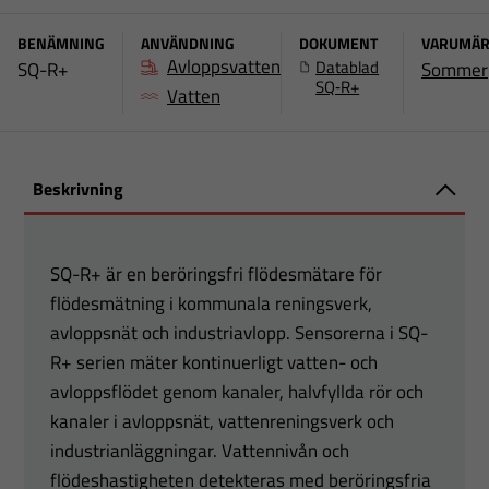
BENÄMNING
ANVÄNDNING
DOKUMENT
VARUMÄ
Avloppsvatten
Datablad
SQ-R+
Sommer
SQ‑R+
Vatten
Beskrivning
SQ-R+ är en beröringsfri flödesmätare för
flödesmätning i kommunala reningsverk,
avloppsnät och industriavlopp. Sensorerna i SQ-
R+ serien mäter kontinuerligt vatten- och
avloppsflödet genom kanaler, halvfyllda rör och
kanaler i avloppsnät, vattenreningsverk och
industrianläggningar. Vattennivån och
flödeshastigheten detekteras med beröringsfria