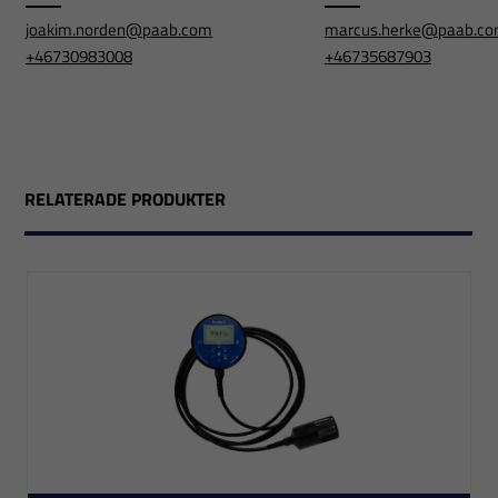
joakim.norden@paab.com
marcus.herke@paab.c
+46730983008
+46735687903
RELATERADE PRODUKTER
Nödvändiga
Dessa
cookies går
inte att välja