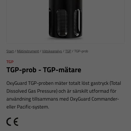
Start
/
Mätinstrument
/
Vätskeanalys
/
TGP
/
TGP-prob
TGP
TGP-prob - TGP-mätare
OxyGuard TGP-proben mäter totalt löst gastryck (Total
Dissolved Gas Pressure) och är särskilt utformad för
användning tillsammans med OxyGuard Commander-
eller Pacific-system.
CE