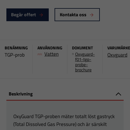
Begär offert
Kontakta oss
BENÄMNING
ANVÄNDNING
DOKUMENT
VARUMÄRK
Vatten
Oxyguard-
TGP-prob
Oxyguard
f01-tgp-
probe-
brochure
Beskrivning
OxyGuard TGP-proben mäter totalt löst gastryck
(Total Dissolved Gas Pressure) och är särskilt