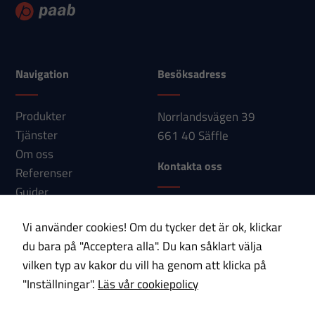
hemsidan
används.
Navigation
Besöksadress
Upplevelse
För att vår
Produkter
Norrlandsvägen 39
hemsida ska
Tjänster
661 40 Säffle
prestera så
Om oss
bra som
Kontakta oss
Referenser
möjligt under
Guider
ditt besök.
Telefon: 0533-150 60
Nyheter
Om du nekar
Vi använder cookies! Om du tycker det är ok, klickar
E-post:
Kontakt
dessa
du bara på "Acceptera alla". Du kan såklart välja
info@paab.com
cookies
vilken typ av kakor du vill ha genom att klicka på
kommer viss
"Inställningar".
Läs vår cookiepolicy
Prenumerera på vårt nyhetsbrev!
funktionalitet
att försvinna