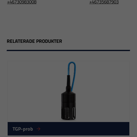
+46730983008
+46735687903
RELATERADE PRODUKTER
Nödvändiga
Dessa
cookies går
inte att välja
TGP-prob
bort. De