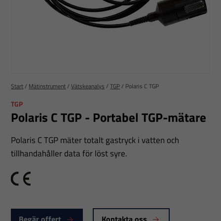
Start
/
Mätinstrument
/
Vätskeanalys
/
TGP
/
Polaris C TGP
TGP
Polaris C TGP - Portabel TGP-mätare
Polaris C TGP mäter totalt gastryck i vatten och
tillhandahåller data för löst syre.
CE
Begär offert
Kontakta oss