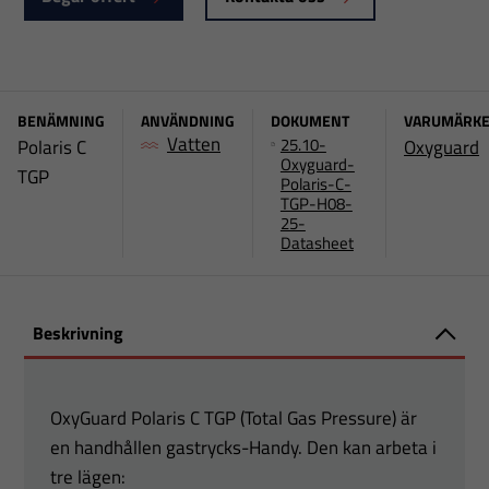
BENÄMNING
ANVÄNDNING
DOKUMENT
VARUMÄRK
Vatten
25.10-
Polaris C
Oxyguard
Oxyguard-
TGP
Polaris-C-
TGP-H08-
25-
Datasheet
Beskrivning
OxyGuard Polaris C TGP (Total Gas Pressure) är
en handhållen gastrycks-Handy. Den kan arbeta i
tre lägen: