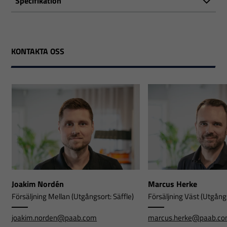
Specifikation
KONTAKTA OSS
Joakim Nordén
Marcus Herke
Försäljning Mellan (Utgångsort: Säffle)
Försäljning Väst (Utgångs
joakim.norden@paab.com
marcus.herke@paab.c