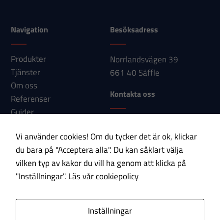
hemsidan
används.
Navigation
Besöksadress
Upplevelse
Produkter
Norrlandsvägen 39
För att vår
Tjänster
661 40 Säffle
hemsida ska
Om oss
prestera så
Kontakta oss
Referenser
bra som
Guider
möjligt under
Telefon: 0533-150 60
Nyheter
ditt besök.
Vi använder cookies! Om du tycker det är ok, klickar
E-post:
Kontakt
Om du nekar
du bara på "Acceptera alla". Du kan såklart välja
info@paab.com
dessa
vilken typ av kakor du vill ha genom att klicka på
cookies
"Inställningar".
Läs vår cookiepolicy
kommer viss
Prenumerera på vårt nyhetsbrev!
funktionalitet
att försvinna
E-post
Inställningar
från