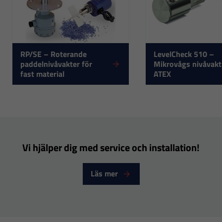
RP/SE – Roterande
LevelCheck 510 –
paddelnivåvakter för
Mikrovågs nivåvakt
fast material
ATEX
Nödvändiga
Dessa
cookies går
inte att välja
Vi hjälper dig med service och installation!
bort. De
behövs för
Läs mer
att hemsidan
över huvud
taget ska
fungera.