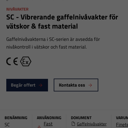
NIVÅVAKTER
SC - Vibrerande gaffelnivåvakter för
vätskor & fast material
Gaffelnivåvakterna i SC-serien är avsedda för
nivåkontroll i vätskor och fast material.
CE
Ex
Begär offert
Kontakta oss
BENÄMNING
ANVÄNDNING
DOKUMENT
VARU
Fast
Gaffelnivåvakter
SC
Finet