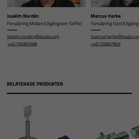
Joakim Nordén
Marcus Herke
Försäljning Mellan (Utgångsort: Säffle)
Försäljning Väst (Utgångs
joakim.norden@paab.com
marcus.herke@paab.c
+46730983008
+46735687903
RELATERADE PRODUKTER