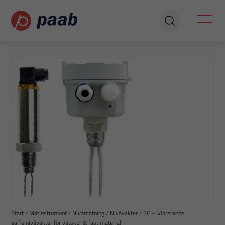
Start
/
Mätinstrument
/
Nivåmätning
/
Nivåvakter
/
SC – Vibrerande
gaffelnivåvakter för vätskor & fast material