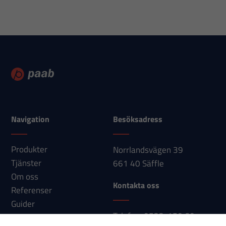
Statistik
För att vi ska
kunna
förbättra
hemsidans
funktionalitet
och
Navigation
Besöksadress
uppbyggnad,
baserat på
Produkter
Norrlandsvägen 39
hur
Tjänster
661 40 Säffle
hemsidan
Om oss
används.
Kontakta oss
Referenser
Guider
Upplevelse
Telefon: 0533-150 60
Nyheter