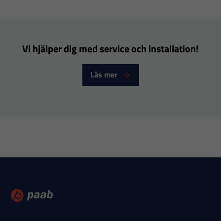
Nödvändiga
Vi hjälper dig med service och installation!
Dessa
cookies går
Läs mer
inte att välja
bort. De
behövs för
att hemsidan
över huvud
taget ska
fungera.
Statistik
För att vi ska