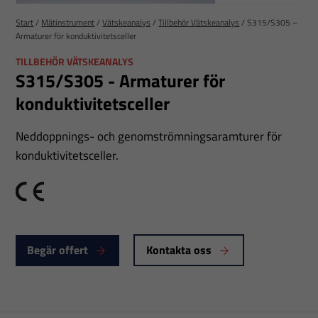
Start
/
Mätinstrument
/
Vätskeanalys
/
Tillbehör Vätskeanalys
/
S315/S305 –
Armaturer för konduktivitetsceller
TILLBEHÖR VÄTSKEANALYS
S315/S305 - Armaturer för
konduktivitetsceller
Neddoppnings- och genomströmningsaramturer för
konduktivitetsceller.
CE
Begär offert
Kontakta oss