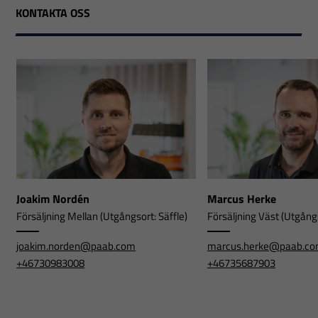
KONTAKTA OSS
Joakim Nordén
Marcus Herke
Försäljning Mellan (Utgångsort: Säffle)
Försäljning Väst (Utgångs
joakim.norden@paab.com
marcus.herke@paab.c
+46730983008
+46735687903