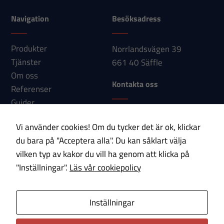
kunna
förbättra
Navigation
Besöksadress
hemsidans
funktionalitet
Produkter
Norrlandsvägen 39
och
Tjänster
661 40 Säffle
uppbyggnad,
Om oss
baserat på
Kontakta oss
Referenser
hur
Guider
hemsidan
Telefon: 0533-150 60
Nyheter
används.
Vi använder cookies! Om du tycker det är ok, klickar
E-post:
Kontakt
du bara på "Acceptera alla". Du kan såklart välja
info@paab.com
vilken typ av kakor du vill ha genom att klicka på
Upplevelse
"Inställningar".
Läs vår cookiepolicy
Prenumerera på vårt nyhetsbrev!
För att vår
hemsida ska
prestera så
E-post
Inställningar
bra som
möjligt under