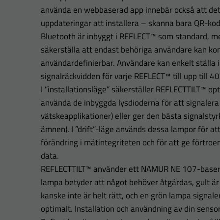
använda en webbaserad app innebär också att det
uppdateringar att installera – skanna bara QR-kod
Bluetooth är inbyggt i REFLECT™ som standard, me
säkerställa att endast behöriga användare kan k
användardefinierbar. Användare kan enkelt ställa
signalräckvidden för varje REFLECT™ till upp till 4
I ”installationsläge” säkerställer REFLECTTILT™ o
använda de inbyggda lysdioderna för att signalera n
vätskeapplikationer) eller ger den bästa signalstyr
ämnen). I ”drift”-läge används dessa lampor för att
förändring i mätintegriteten och för att ge förtro
data.
REFLECTTILT™ använder ett NAMUR NE 107-baserat
lampa betyder att något behöver åtgärdas, gult är
kanske inte är helt rätt, och en grön lampa signal
optimalt. Installation och användning av din sensor 