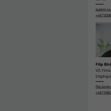
joakim.n
+467309
Filip Bö
VD, Försä
(Utgångsor
filip.bor
+467338