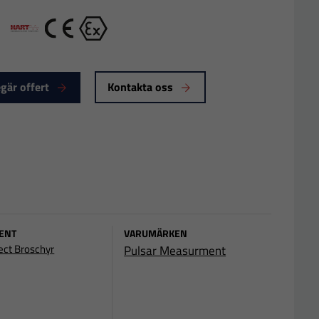
Bluetooth
HART proto
CE
Ex
gär offert
Kontakta oss
ENT
VARUMÄRKEN
ect Broschyr
Pulsar Measurment