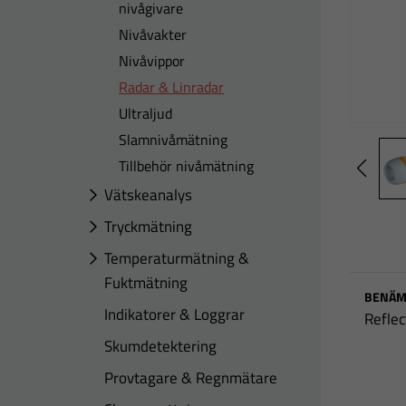
nivågivare
Nivåvakter
Nivåvippor
Radar & Linradar
Ultraljud
Slamnivåmätning
Tillbehör nivåmätning
Vätskeanalys
Tryckmätning
Temperaturmätning &
Fuktmätning
BENÄM
Indikatorer & Loggrar
Reflec
Skumdetektering
Provtagare & Regnmätare