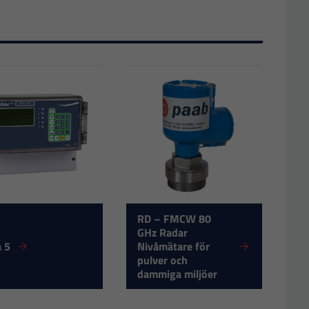
RD – FMCW 80
GHz Radar
a 5
Nivåmätare för
pulver och
dammiga miljöer