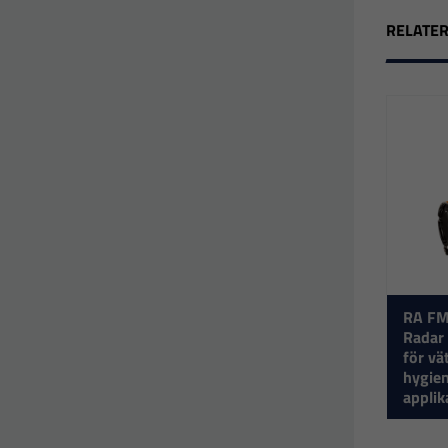
RELATE
RA FM
Radar
för vä
hygien
applik