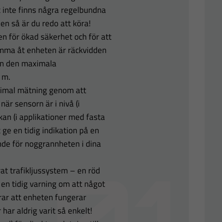
 inte finns några regelbundna
en så är du redo att köra!
n för ökad säkerhet och för att
omma åt enheten är räckvidden
 in den maximala
0 m.
ptimal mätning genom att
är sensorn är i nivå (i
kan (i applikationer med fasta
 ge en tidig indikation på en
ende för noggrannheten i dina
 trafikljussystem – en röd
 en tidig varning om att något
erar att enheten fungerar
har aldrig varit så enkelt!