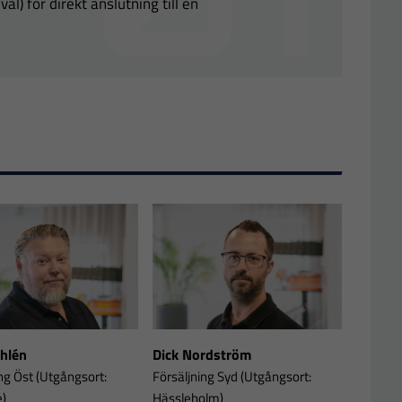
l) för direkt anslutning till en
Ahlén
Dick Nordström
ng Öst (Utgångsort:
Försäljning Syd (Utgångsort:
e)
Hässleholm)