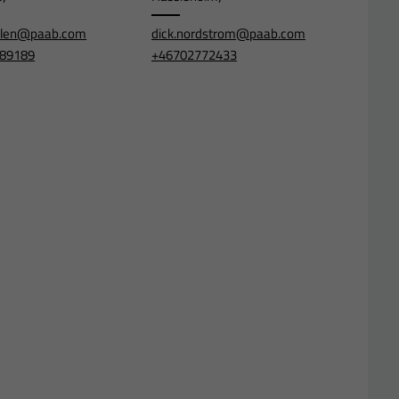
ahlen@paab.com
dick.nordstrom@paab.com
89189
+46702772433