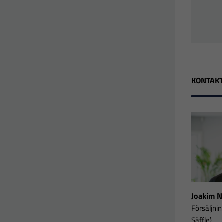
KONTAKT
Joakim 
Försäljni
Säffle)