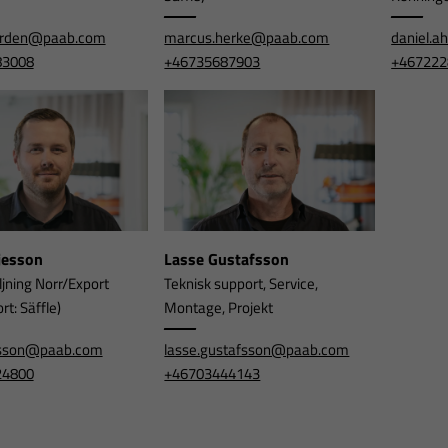
orden@paab.com
marcus.herke@paab.com
daniel.
83008
+46735687903
+467222
rjesson
Lasse Gustafsson
ljning Norr/Export
Teknisk support, Service,
t: Säffle)
Montage, Projekt
jesson@paab.com
lasse.gustafsson@paab.com
24800
+46703444143