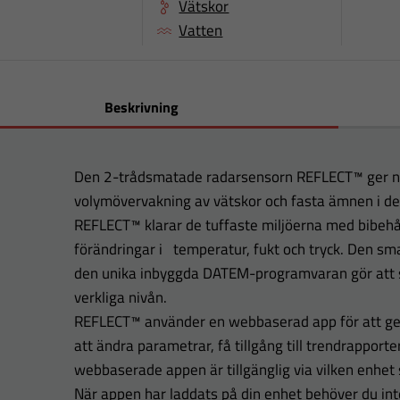
Vätskor
Vatten
Beskrivning
Den 2-trådsmatade radarsensorn REFLECT™ ger no
volymövervakning av vätskor och fasta ämnen i de 
REFLECT™ klarar de tuffaste miljöerna med bibeh
förändringar i temperatur, fukt och tryck. Den sm
den unika inbyggda DATEM-programvaran gör att 
verkliga nivån.
REFLECT™ använder en webbaserad app för att ge 
att ändra parametrar, få tillgång till trendrapporte
webbaserade appen är tillgänglig via vilken enhet s
När appen har laddats på din enhet behöver du int