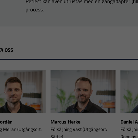
Reflect kan även utrustas med en gängadapter (tillva
process.
A OSS
Nordén
Marcus Herke
Daniel 
ng Mellan (Utgångsort:
Försäljning Väst (Utgångsort:
Försäljni
Säffle)
Rönning