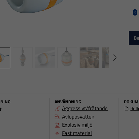
Ö
Be
NING
ANVÄNDNING
DOKUM
Aggressivt/frätande
Refl
t
Avloppsvatten
Explosiv miljö
Fast material