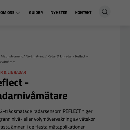
OM OSS
GUIDER
NYHETER
KONTAKT
/
Mätinstrument
/
Nivåmätning
/
Radar & Linradar
/
Reflect –
nivåmätare
R & LINRADAR
flect -
adarnivåmätare
2-trådsmatade radarsensorn REFLECT™ ger
rann nivå- eller volymövervakning av vätskor
fasta ämnen i de flesta mätapplikationer.